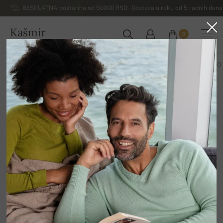
BESPLATNA poštarina od 50000 RSD - Dostava u roku od 5 radnih dana 
Kašmir
0
SRBIJA
SVI PROIZVODI
MUŠKI DŽEMPERI
ŽENSKI DŽEMPERI
OSTALO
Rasprodaja, page 2
12
Sortiraj po
Filter
-15%