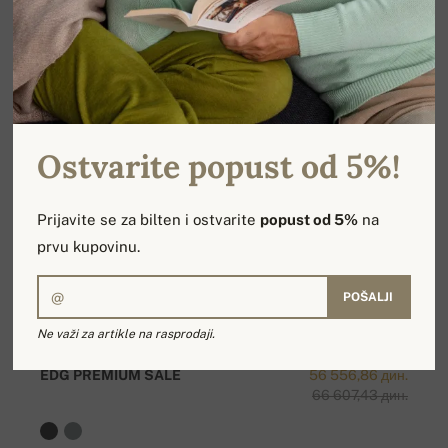
Ostvarite popust od 5%!
Prijavite se za bilten i ostvarite
popust od 5%
na
prvu kupovinu.
POŠALJI
Ne važi za artikle na rasprodaji.
EDG PREMIUM SALE
56 556,86 дин.
66 607,43 дин.