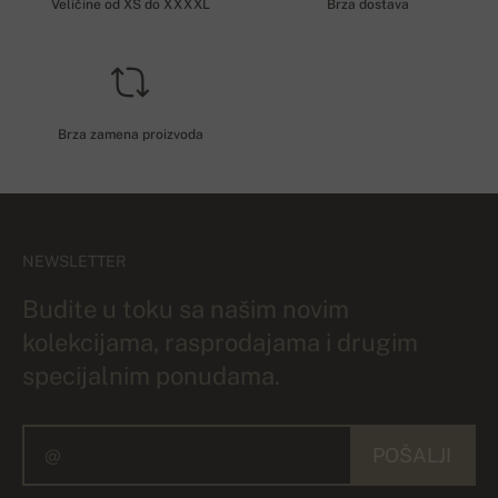
Veličine od XS do XXXXL
Brza dostava
Brza zamena proizvoda
NEWSLETTER
Budite u toku sa našim novim
kolekcijama, rasprodajama i drugim
specijalnim ponudama.
POŠALJI