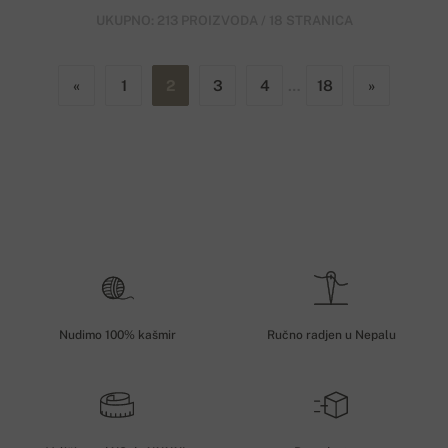
UKUPNO: 213 PROIZVODA / 18 STRANICA
«
1
2
3
4
…
18
»
Nudimo 100% kašmir
Ručno radjen u Nepalu