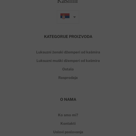
Kašmir
KATEGORIJE PROIZVODA
Luksuzni ženski džemperi od kašmira
Luksuzni muški džemperi od kašmira
Ostalo
Rasprodaja
O NAMA
Ko smo mi?
Kontakti
Uslovi poslovanja