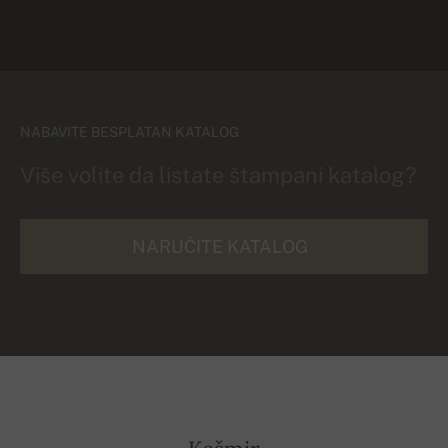
NABAVITE BESPLATAN KATALOG
Više volite da listate štampani katalog?
NARUČITE KATALOG