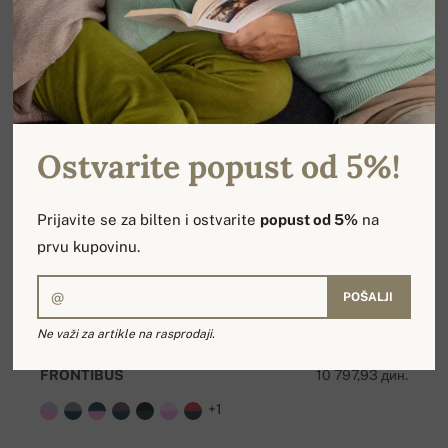
Ostvarite popust od 5%!
Prijavite se za bilten i ostvarite
popust od 5%
na
prvu kupovinu.
POŠALJI
Ne važi za artikle na rasprodaji.
FRONTIBUS
10 797,93 дин.
+1