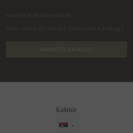
NABAVITE BESPLATAN KATALOG
Više volite da listate štampani katalog?
NARUČITE KATALOG
Kašmir