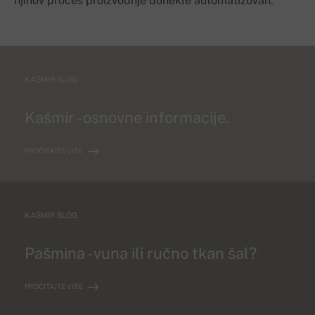
njihov proces proizvodnje donekle automatizovan.
KAŠMIR BLOG
Kašmir - osnovne informacije.
PROČITAJTE VIŠE
KAŠMIR BLOG
Pašmina - vuna ili ručno tkan šal?
PROČITAJTE VIŠE