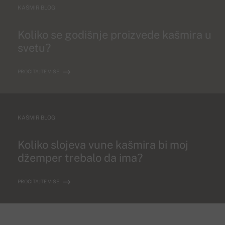
KAŠMIR BLOG
Koliko se godišnje proizvede kašmira u
svetu?
PROČITAJTE VIŠE
KAŠMIR BLOG
Koliko slojeva vune kašmira bi moj
džemper trebalo da ima?
PROČITAJTE VIŠE