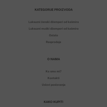
KATEGORIJE PROIZVODA
Luksuzni ženski džemperi od kašmira
Luksuzni muški džemperi od kašmira
Ostalo
Rasprodaja
O NAMA
Ko smo mi?
Kontakti
Uslovi poslovanja
KAKO KUPITI