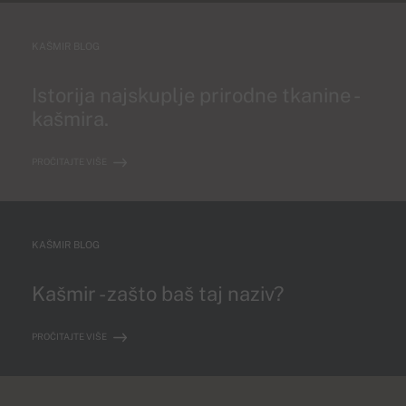
KAŠMIR BLOG
Istorija najskuplje prirodne tkanine -
kašmira.
PROČITAJTE VIŠE
KAŠMIR BLOG
Kašmir - zašto baš taj naziv?
PROČITAJTE VIŠE