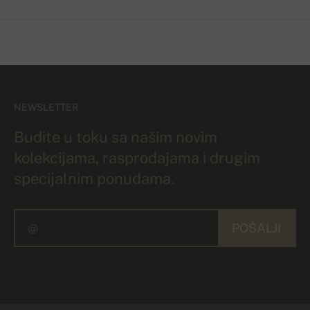
NEWSLETTER
Budite u toku sa našim novim
kolekcijama, rasprodajama i drugim
specijalnim ponudama.
POŠALJI