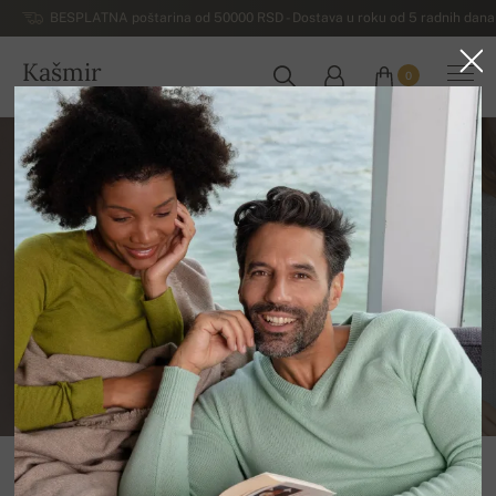
BESPLATNA poštarina od 50000 RSD - Dostava u roku od 5 radnih dana 
Kašmir
0
SRBIJA
Put od kašmira do džempera
ili pašmine.
KAŠMIR BLOG
PETER GREŠA
Kako od sirovog kašmira nastaje topli i mekani