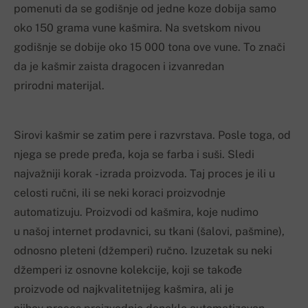
pomenuti da se godišnje od jedne koze dobija samo
oko 150 grama vune kašmira. Na svetskom nivou
godišnje se dobije oko 15 000 tona ove vune. To znači
da je kašmir zaista dragocen i izvanredan
prirodni materijal.
Sirovi kašmir se zatim pere i razvrstava. Posle toga, od
njega se prede pređa, koja se farba i suši. Sledi
najvažniji korak - izrada proizvoda. Taj proces je ili u
celosti ručni, ili se neki koraci proizvodnje
automatizuju. Proizvodi od kašmira, koje nudimo
u našoj internet prodavnici, su tkani (šalovi, pašmine),
odnosno pleteni (džemperi) ručno. Izuzetak su neki
džemperi iz osnovne kolekcije, koji se takođe
proizvode od najkvalitetnijeg kašmira, ali je