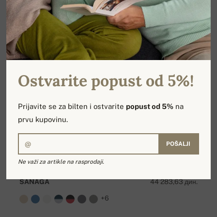
Ostvarite popust od 5%!
Prijavite se za bilten i ostvarite
popust od 5%
na
prvu kupovinu.
POŠALJI
Ne važi za artikle na rasprodaji.
SANAGA
44 283,63 дин.
+6