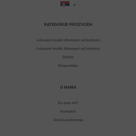
KATEGORIJE PROIZVODA
Luksuzni ženski džemperi od kašmira
Luksuzni muški džemperi od kašmira
Ostalo
Rasprodaja
O NAMA
Ko smo mi?
Kontakti
Uslovi poslovanja