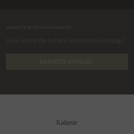
NABAVITE BESPLATAN KATALOG
Više volite da listate štampani katalog?
NARUČITE KATALOG
Kašmir