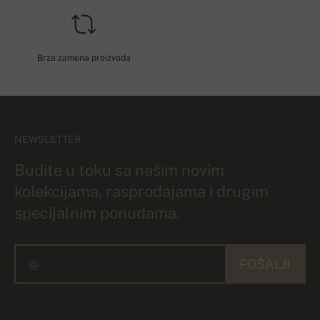
Brza zamena proizvoda
NEWSLETTER
Budite u toku sa našim novim
kolekcijama, rasprodajama i drugim
specijalnim ponudama.
POŠALJI