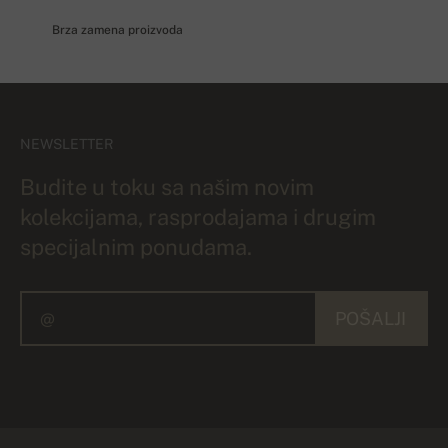
Brza zamena proizvoda
NEWSLETTER
Budite u toku sa našim novim
kolekcijama, rasprodajama i drugim
specijalnim ponudama.
POŠALJI