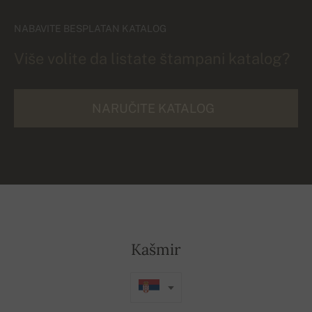
NABAVITE BESPLATAN KATALOG
Više volite da listate štampani katalog?
NARUČITE KATALOG
Kašmir