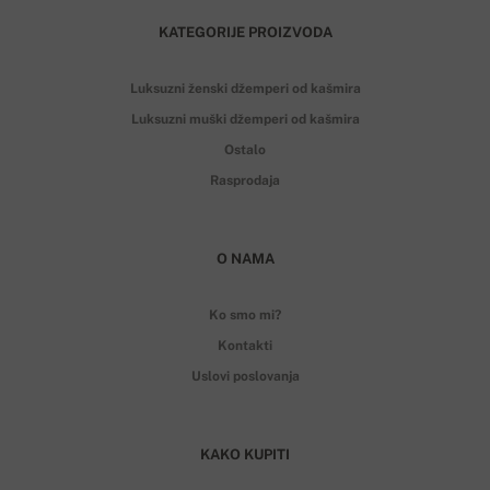
KATEGORIJE PROIZVODA
Luksuzni ženski džemperi od kašmira
Luksuzni muški džemperi od kašmira
Ostalo
Rasprodaja
O NAMA
Ko smo mi?
Kontakti
Uslovi poslovanja
KAKO KUPITI