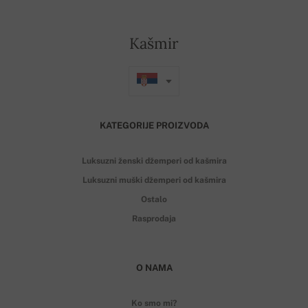
Kašmir
KATEGORIJE PROIZVODA
Luksuzni ženski džemperi od kašmira
Luksuzni muški džemperi od kašmira
Ostalo
Rasprodaja
O NAMA
Ko smo mi?