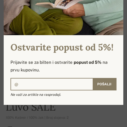
Ostvarite popust od 5%!
Prijavite se za bilten i ostvarite
popust od 5%
na
prvu kupovinu.
POŠALJI
Ne važi za artikle na rasprodaji.
-10%
Luvo SALE
100% Kašmir / 100% Jak | Broj slojeva: 2