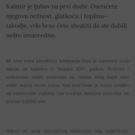
Kašmir je ljubav na prvi dodir. Osetićete
njegovu nežnost, glatkoću i toplinu-
takodje, vrlo brzo ćete shvatiti da ste dobili
nešto izvanredno.
Mi smo mala porodična kompanija koja je započela uvoz
odeće od kašmira iz Nepala 2011. godine. Kvalitet i
unikatnost naših proizvoda su razlozi zbog kojih smo
stekli kupce širom sveta. Naš asortiman je ručno izrađen
od kašmirskih vlakana čija srednja debljina prečnika ne
prelazi 0,0155 mm.
Odeća od ovog specijalnog materijala nije najjeftinija,