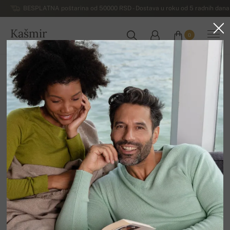
BESPLATNA poštarina od 50000 RSD - Dostava u roku od 5 radnih dana 
Kašmir
0
SRBIJA
Početna
Rasprodaja