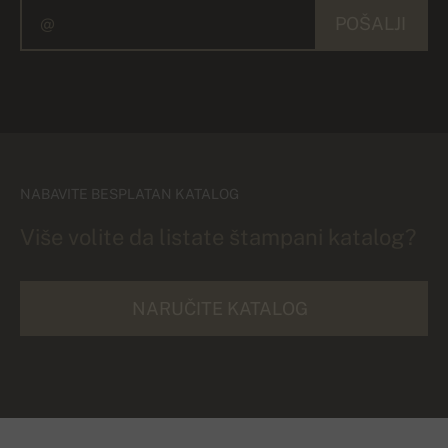
POŠALJI
NABAVITE BESPLATAN KATALOG
Više volite da listate štampani katalog?
NARUČITE KATALOG