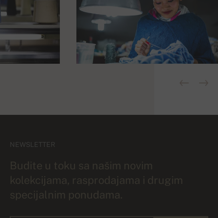
NEWSLETTER
Budite u toku sa našim novim
kolekcijama, rasprodajama i drugim
specijalnim ponudama.