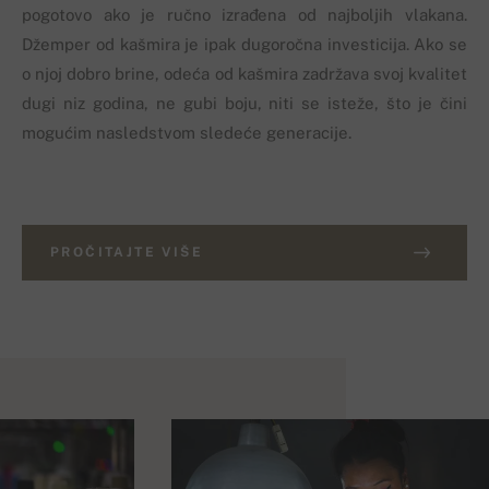
pogotovo ako je ručno izrađena od najboljih vlakana.
Džemper od kašmira je ipak dugoročna investicija. Ako se
o njoj dobro brine, odeća od kašmira zadržava svoj kvalitet
dugi niz godina, ne gubi boju, niti se isteže, što je čini
mogućim nasledstvom sledeće generacije.
PROČITAJTE VIŠE