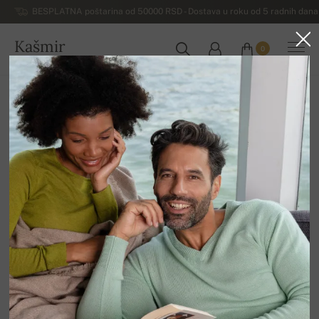
BESPLATNA poštarina od 50000 RSD - Dostava u roku od 5 radnih dana 
Kašmir
0
SRBIJA
Početna
Ostalo
Voucher