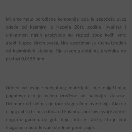
Mi smo mala porodična kompanija koja je započela uvoz
odeće od kašmira iz Nepala 2011. godine. Kvalitet i
unikatnost naših proizvoda su razlozi zbog kojih smo
stekli kupce širom sveta. Naš asortiman je ručno izrađen
od kašmirskih vlakana čija srednja debljina prečnika ne
prelazi 0,0155 mm.
Odeća od ovog specijalnog materijala nije najjeftinija,
pogotovo ako je ručno izrađena od najboljih vlakana.
Džemper od kašmira je ipak dugoročna investicija. Ako se
o njoj dobro brine, odeća od kašmira zadržava svoj kvalitet
dugi niz godina, ne gubi boju, niti se isteže, što je čini
mogućim nasledstvom sledeće generacije.