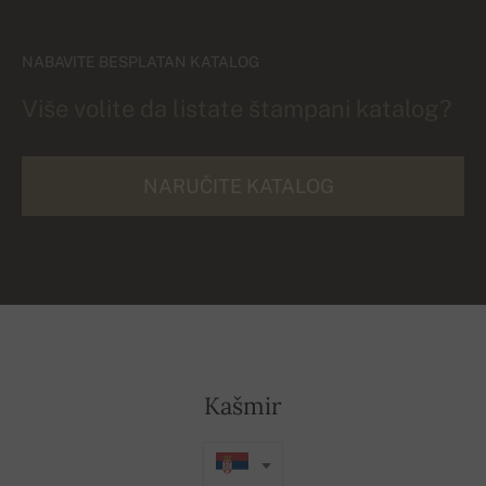
NABAVITE BESPLATAN KATALOG
Više volite da listate štampani katalog?
NARUČITE KATALOG
Kašmir