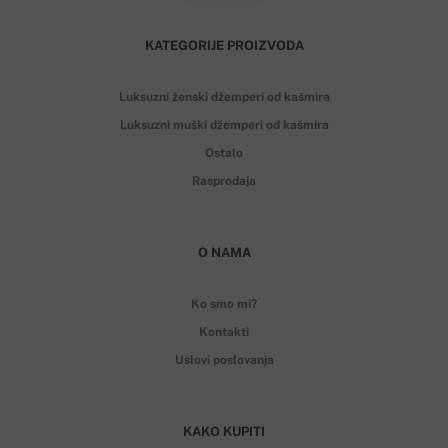
KATEGORIJE PROIZVODA
Luksuzni ženski džemperi od kašmira
Luksuzni muški džemperi od kašmira
Ostalo
Rasprodaja
O NAMA
Ko smo mi?
Kontakti
Uslovi poslovanja
KAKO KUPITI