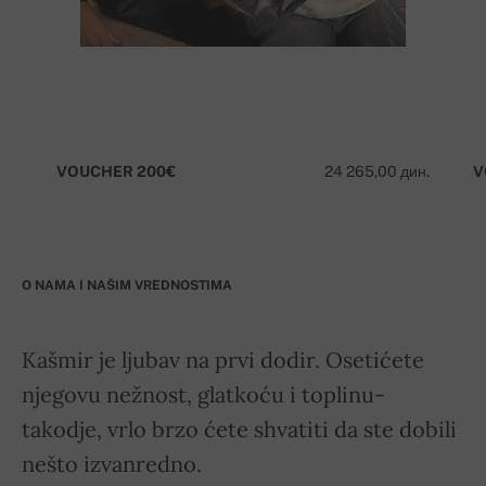
VOUCHER 200€
24 265,00 дин.
V
O NAMA I NAŠIM VREDNOSTIMA
Kašmir je ljubav na prvi dodir. Osetićete
njegovu nežnost, glatkoću i toplinu-
takodje, vrlo brzo ćete shvatiti da ste dobili
nešto izvanredno.