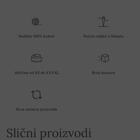
Nudimo 100% kašmir
Ručno radjen u Nepalu
Veličine od XS do XXXXL
Brza dostava
Brza zamena proizvoda
Slični proizvodi