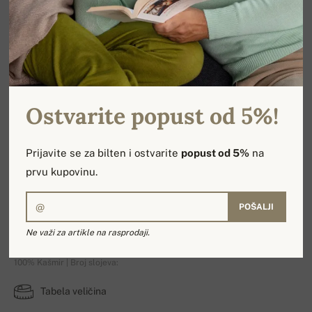
Ostvarite popust od 5%!
Prijavite se za bilten i ostvarite
popust od 5%
na
prvu kupovinu.
POŠALJI
Voucher 100€
Ne važi za artikle na rasprodaji.
100% Kašmir | Broj slojeva:
Tabela veličina