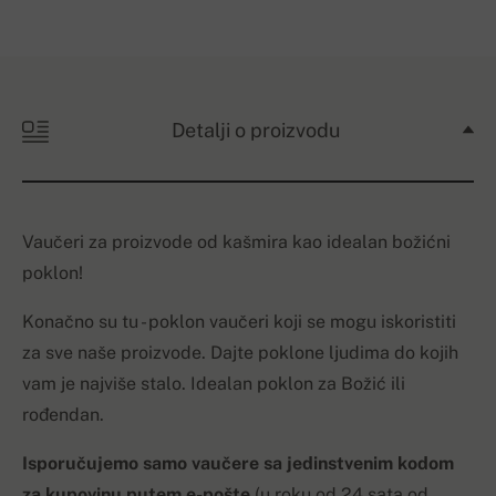
Detalji o proizvodu
Vaučeri za proizvode od kašmira kao idealan božićni
poklon!
Konačno su tu - poklon vaučeri koji se mogu iskoristiti
za sve naše proizvode. Dajte poklone ljudima do kojih
vam je najviše stalo. Idealan poklon za Božić ili
rođendan.
Isporučujemo samo vaučere sa jedinstvenim kodom
za kupovinu putem e-pošte
(u roku od 24 sata od