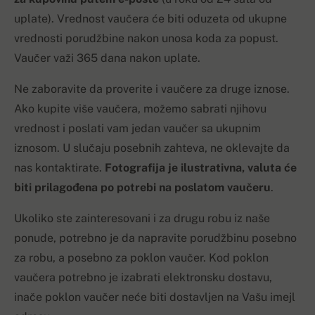
uplate). Vrednost vaučera će biti oduzeta od ukupne
vrednosti porudžbine nakon unosa koda za popust.
Vaučer važi 365 dana nakon uplate.
Ne zaboravite da proverite i vaučere za druge iznose.
Ako kupite više vaučera, možemo sabrati njihovu
vrednost i poslati vam jedan vaučer sa ukupnim
iznosom. U slučaju posebnih zahteva, ne oklevajte da
nas kontaktirate.
Fotografija je ilustrativna, valuta će
biti prilagođena po potrebi na poslatom vaučeru
.
Ukoliko ste zainteresovani i za drugu robu iz naše
ponude, potrebno je da napravite porudžbinu posebno
za robu, a posebno za poklon vaučer. Kod poklon
vaučera potrebno je izabrati elektronsku dostavu,
inače poklon vaučer neće biti dostavljen na Vašu imejl