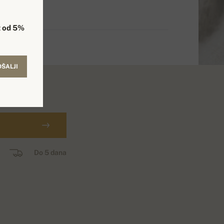
 od 5%
OŠALJI
ин.
Do 5 dana