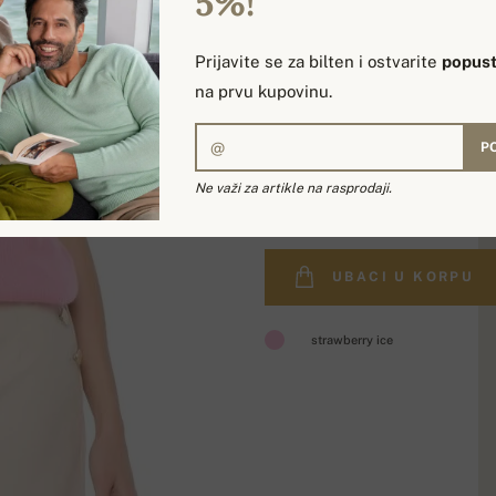
5%!
Prijavite se za bilten i ostvarite
popust
na prvu kupovinu.
P
28 996,68 д
Ne važi za artikle na rasprodaji.
UBACI U KORPU
strawberry ice