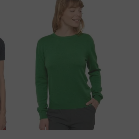
A LI IMATE PITANJA U VEZI OVOG PROIZVODA?
KONTAKTIRAJTE NAS