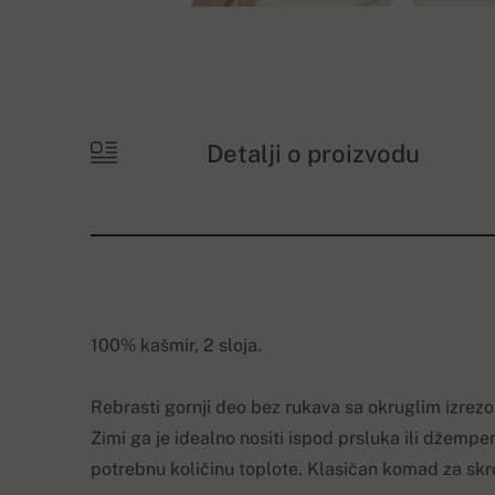
Detalji o proizvodu
100% kašmir, 2 sloja.
Rebrasti gornji deo bez rukava sa okruglim izrez
Zimi ga je idealno nositi ispod prsluka ili džempe
potrebnu količinu toplote. Klasičan komad za skrom