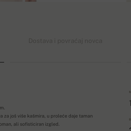
Dostava i povraćaj novca
M
om.
ra za još više kašmira, u proleće daje taman
B
an, ali sofisticiran izgled.