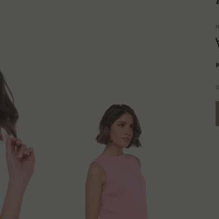
N
K
D