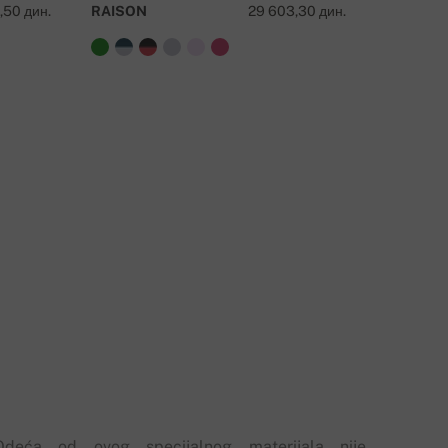
,50 дин.
RAISON
29 603,30 дин.
DEEDEE
Odeća od ovog specijalnog materijala nije