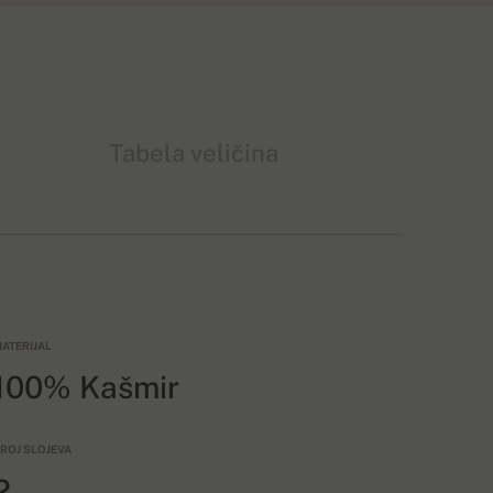
Tabela veličina
ATERIJAL
100% Kašmir
ROJ SLOJEVA
2