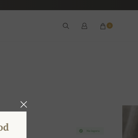
0
od
Na lageru