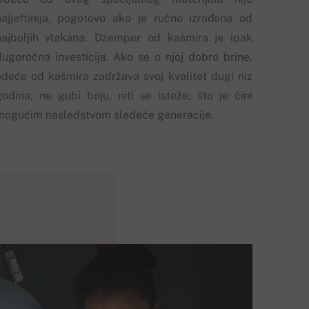
najjeftinija, pogotovo ako je ručno izrađena od
najboljih vlakana. Džemper od kašmira je ipak
dugoročna investicija. Ako se o njoj dobro brine,
odeća od kašmira zadržava svoj kvalitet dugi niz
godina, ne gubi boju, niti se isteže, što je čini
mogućim nasledstvom sledeće generacije.