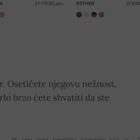
A
27 176,80 дин.
ESTHER
21 838
 preko 50 000 RSD !
ir. Osetićete njegovu nežnost,
rlo brzo ćete shvatiti da ste
Mi smo mala porodična kompanija koja je