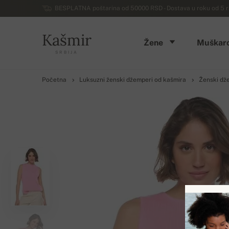
BESPLATNA poštarina od 50000 RSD - Dostava u roku od 5 ra
Kašmir
Žene
Muškarc
SRBIJA
Početna
Luksuzni ženski džemperi od kašmira
Ženski dž