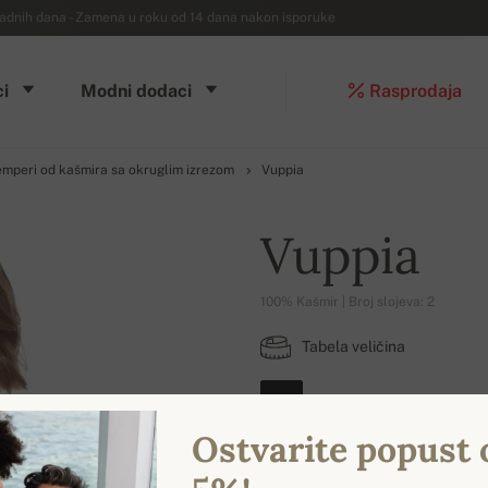
dnih dana - Zamena u roku od 14 dana nakon isporuke
i
Modni dodaci
Rasprodaja
emperi od kašmira sa okruglim izrezom
Vuppia
Vuppia
100% Kašmir | Broj slojeva: 2
Tabela veličina
L
Ostvarite popust 
DOSTUPNE BOJE