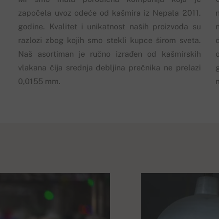
započela uvoz odeće od kašmira iz Nepala 2011.
godine. Kvalitet i unikatnost naših proizvoda su
razlozi zbog kojih smo stekli kupce širom sveta.
Naš asortiman je ručno izrađen od kašmirskih
vlakana čija srednja debljina prečnika ne prelazi
0,0155 mm.