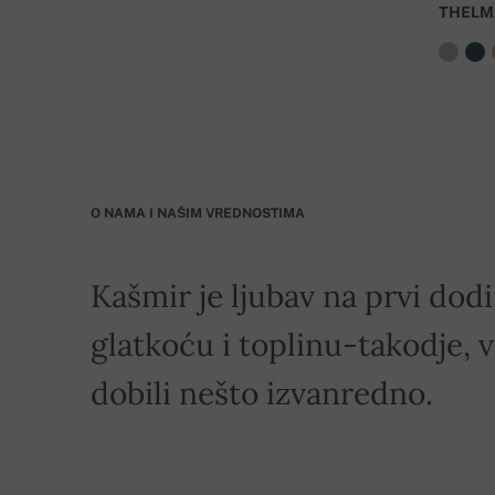
THELM
BIC: GIBASKBX
Banka: Slovenská sporiteľňa a.s., Nitra
Dostava je besplatna za porudžbine koje iznose
O NAMA I NAŠIM VREDNOSTIMA
Kašmir je ljubav na prvi dod
glatkoću i toplinu-takodje, v
dobili nešto izvanredno.