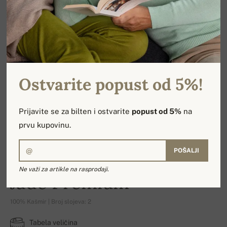
Ostvarite popust od 5%!
Prijavite se za bilten i ostvarite
popust od 5%
na
prvu kupovinu.
POŠALJI
Ne važi za artikle na rasprodaji.
Jade Premium
100% Kašmir | Broj slojeva: 2
Tabela veličina