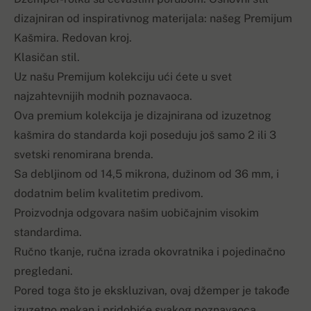
dizajniran od inspirativnog materijala: našeg Premijum
Kašmira. Redovan kroj.
Klasičan stil.
Uz našu Premijum kolekciju ući ćete u svet
najzahtevnijih modnih poznavaoca.
Ova premium kolekcija je dizajnirana od izuzetnog
kašmira do standarda koji poseduju još samo 2 ili 3
svetski renomirana brenda.
Sa debljinom od 14,5 mikrona, dužinom od 36 mm, i
dodatnim belim kvalitetim predivom.
Proizvodnja odgovara našim uobičajnim visokim
standardima.
Ručno tkanje, ručna izrada okovratnika i pojedinačno
pregledani.
Pored toga što je ekskluzivan, ovaj džemper je takođe
izuzetno mekan i pridobiće svakog poznavaoca.