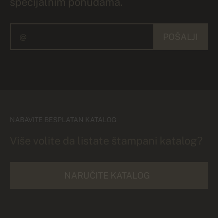
specijalnim ponudama.
POŠALJI
NABAVITE BESPLATAN KATALOG
Više volite da listate štampani katalog?
NARUČITE KATALOG