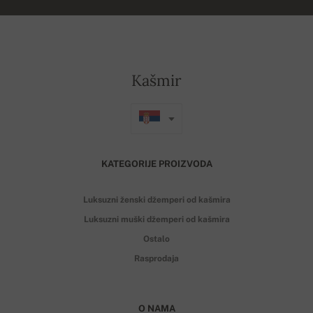
Kašmir
KATEGORIJE PROIZVODA
Luksuzni ženski džemperi od kašmira
Luksuzni muški džemperi od kašmira
Ostalo
Rasprodaja
O NAMA