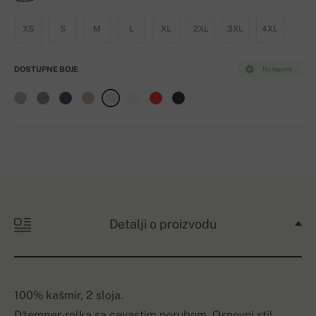
XS
S
M
L
XL
2XL
3XL
4XL
DOSTUPNE BOJE
Na lageru
Detalji o proizvodu
100% kašmir, 2 sloja.
Džemper-rolka sa cevastim porubom. Osnovni stil