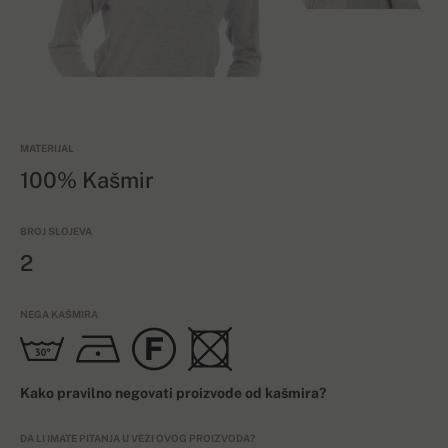
MATERIJAL
100% Kašmir
BROJ SLOJEVA
2
NEGA KAŠMIRA
Kako pravilno negovati proizvode od kašmira?
DA LI IMATE PITANJA U VEZI OVOG PROIZVODA?