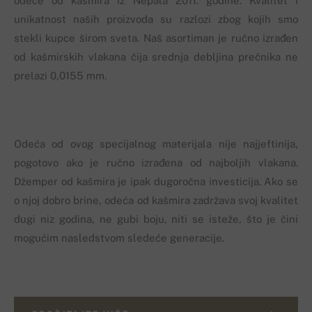
odeće od kašmira iz Nepala 2011. godine. Kvalitet i
unikatnost naših proizvoda su razlozi zbog kojih smo
stekli kupce širom sveta. Naš asortiman je ručno izrađen
od kašmirskih vlakana čija srednja debljina prečnika ne
prelazi 0,0155 mm.
Odeća od ovog specijalnog materijala nije najjeftinija,
pogotovo ako je ručno izrađena od najboljih vlakana.
Džemper od kašmira je ipak dugoročna investicija. Ako se
o njoj dobro brine, odeća od kašmira zadržava svoj kvalitet
dugi niz godina, ne gubi boju, niti se isteže, što je čini
mogućim nasledstvom sledeće generacije.