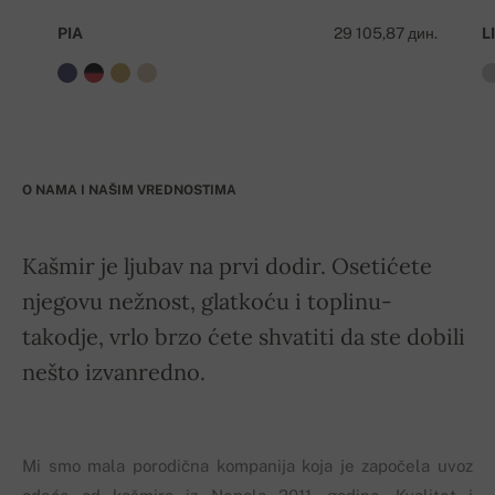
PIA
29 105,87 дин.
LI
O NAMA I NAŠIM VREDNOSTIMA
Kašmir je ljubav na prvi dodir. Osetićete
njegovu nežnost, glatkoću i toplinu-
takodje, vrlo brzo ćete shvatiti da ste dobili
nešto izvanredno.
Mi smo mala porodična kompanija koja je započela uvoz