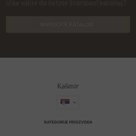
Više volite da listate štampani katalog?
NARUČITE KATALOG
Kašmir
KATEGORIJE PROIZVODA