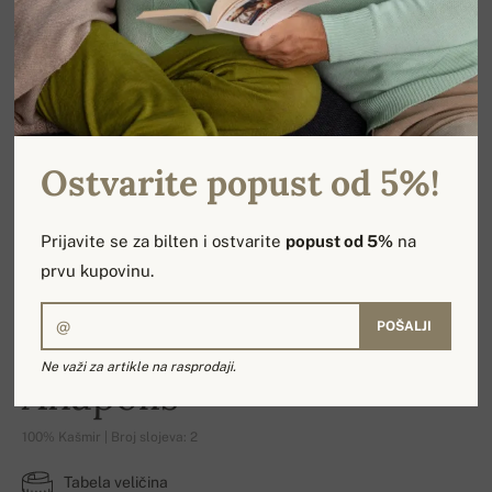
Ostvarite popust od 5%!
Prijavite se za bilten i ostvarite
popust od 5%
na
prvu kupovinu.
POŠALJI
Ne važi za artikle na rasprodaji.
Anapolis
100% Kašmir | Broj slojeva: 2
Tabela veličina