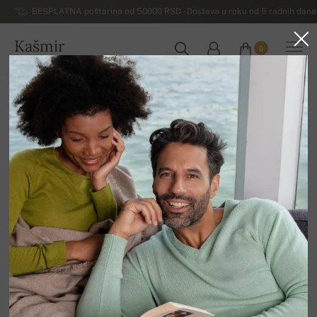
BESPLATNA poštarina od 50000 RSD - Dostava u roku od 5 radnih dana 
Kašmir
0
SRBIJA
Početna
Luksuzni ženski džemperi od kašmira
Ženske rolke od kašmira