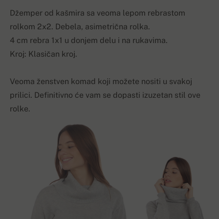
Džemper od kašmira sa veoma lepom rebrastom
rolkom 2x2. Debela, asimetrična rolka.
4 cm rebra 1x1 u donjem delu i na rukavima.
Kroj: Klasičan kroj.
Veoma ženstven komad koji možete nositi u svakoj
prilici. Definitivno će vam se dopasti izuzetan stil ove
rolke.