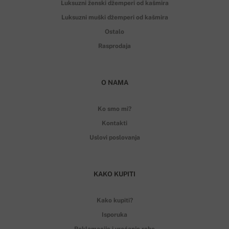
Luksuzni ženski džemperi od kašmira
Luksuzni muški džemperi od kašmira
Ostalo
Rasprodaja
O NAMA
Ko smo mi?
Kontakti
Uslovi poslovanja
KAKO KUPITI
Kako kupiti?
Isporuka
Reklamacije i vraćanje robe