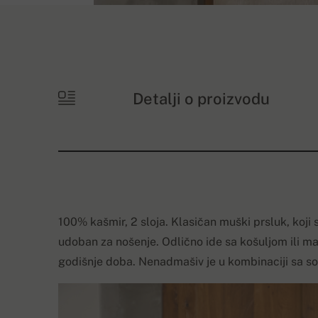
Detalji o proizvodu
100% kašmir, 2 sloja. Klasičan muški prsluk, koji
udoban za nošenje. Odlično ide sa košuljom ili ma
godišnje doba. Nenadmašiv je u kombinaciji sa 