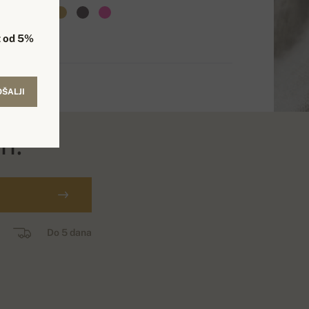
 od 5%
OŠALJI
н.
Do 5 dana