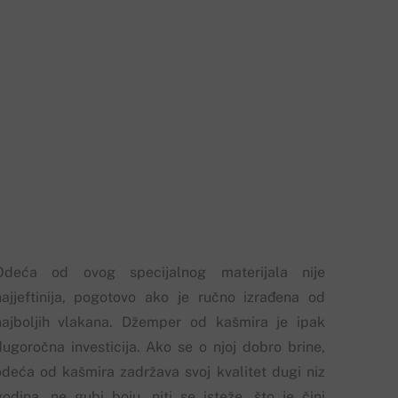
Odeća od ovog specijalnog materijala nije
najjeftinija, pogotovo ako je ručno izrađena od
najboljih vlakana. Džemper od kašmira je ipak
dugoročna investicija. Ako se o njoj dobro brine,
odeća od kašmira zadržava svoj kvalitet dugi niz
godina, ne gubi boju, niti se isteže, što je čini