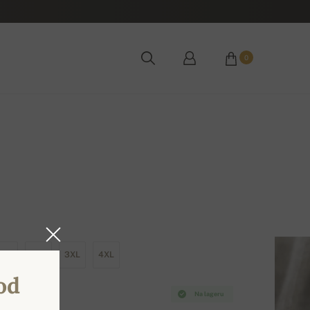
0
XL
2XL
3XL
4XL
od
Na lageru