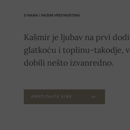
O NAMA I NAŠIM VREDNOSTIMA
Kašmir je ljubav na prvi dod
glatkoću i toplinu-takodje, v
dobili nešto izvanredno.
PROČITAJTE VIŠE