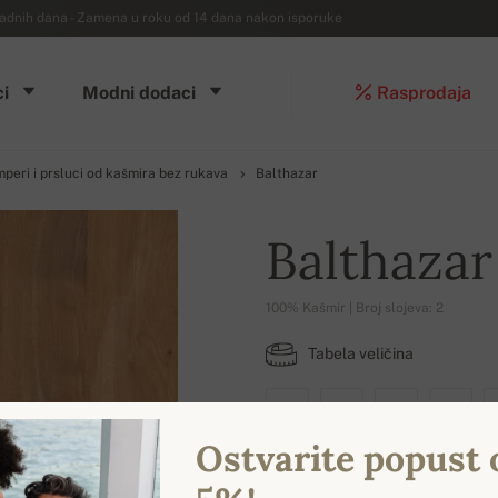
dnih dana - Zamena u roku od 14 dana nakon isporuke
i
Modni dodaci
Rasprodaja
peri i prsluci od kašmira bez rukava
Balthazar
Balthazar
100% Kašmir | Broj slojeva: 2
Tabela veličina
XS
S
M
L
Ostvarite popust 
DOSTUPNE BOJE