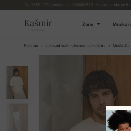
BESPLATNA poštarina od 50000 RSD - Dostava u roku od 5 ra
Kašmir
Žene
Muškarc
SRBIJA
Početna
Luksuzni muški džemperi od kašmira
Muški džem