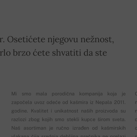
ir. Osetićete njegovu nežnost,
rlo brzo ćete shvatiti da ste
Mi smo mala porodična kompanija koja je
započela uvoz odeće od kašmira iz Nepala 2011.
godine. Kvalitet i unikatnost naših proizvoda su
razlozi zbog kojih smo stekli kupce širom sveta.
Naš asortiman je ručno izrađen od kašmirskih
vlakana čija srednja debljina prečnika ne prelazi