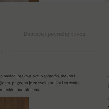
Dostava i povraćaj novca
 se navlači preko glave. Veoma fin, mekan i
M
jicom, pogodan je za svaku priliku i za svako
somotskim pantalonama.
B