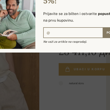
5%!
Prijavite se za bilten i ostvarite
popust
na prvu kupovinu.
P
Ne važi za artikle na rasprodaji.
28 411,16 ди
UBACI U KORPU
natural écru