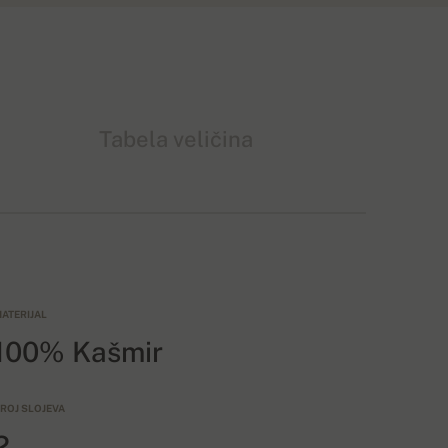
Tabela veličina
ATERIJAL
100% Kašmir
ROJ SLOJEVA
2