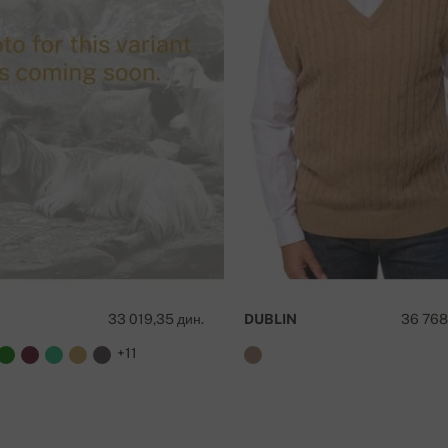
/ cm
68 cm
a
33 019,35 дин.
DUBLIN
36 768
+11
 preko 50 000 RSD !