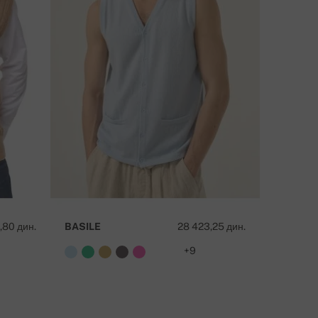
,80 дин.
BASILE
28 423,25 дин.
TEXAS
+9