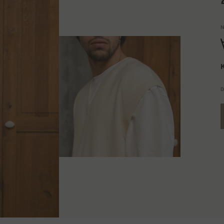
N
K
D