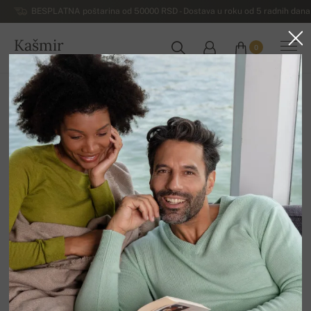
BESPLATNA poštarina od 50000 RSD - Dostava u roku od 5 radnih dana 
Kašmir
0
SRBIJA
Početna
Luksuzni muški džemperi od kašmira
Muški džemperi na dugmad