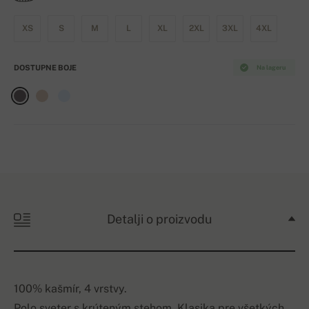
XS
S
M
L
XL
2XL
3XL
4XL
DOSTUPNE BOJE
Na lageru
Detalji o proizvodu
100% kašmír, 4 vrstvy.
Polo sveter s krúteným stehom. Klasika pre všetkých