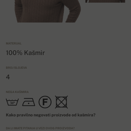
MATERIJAL
100% Kašmir
BROJ SLOJEVA
4
NEGA KAŠMIRA
Kako pravilno negovati proizvode od kašmira?
DA LI IMATE PITANJA U VEZI OVOG PROIZVODA?