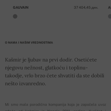
GAUVAIN
37 404,45 дин.
A
O NAMA I NAŠIM VREDNOSTIMA
Kašmir je ljubav na prvi dodir. Osetićete
njegovu nežnost, glatkoću i toplinu-
takodje, vrlo brzo ćete shvatiti da ste dobili
nešto izvanredno.
Mi smo mala porodična kompanija koja je započela uvoz