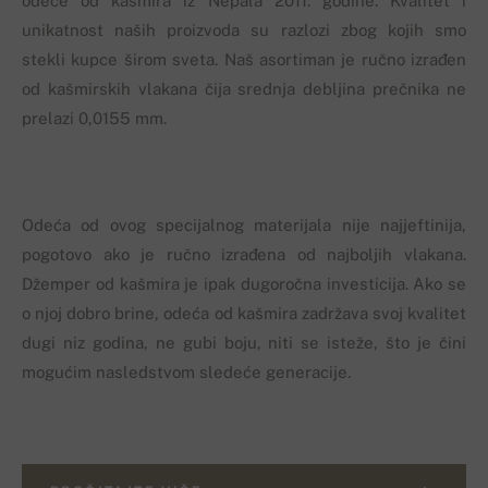
odeće od kašmira iz Nepala 2011. godine. Kvalitet i
unikatnost naših proizvoda su razlozi zbog kojih smo
stekli kupce širom sveta. Naš asortiman je ručno izrađen
od kašmirskih vlakana čija srednja debljina prečnika ne
prelazi 0,0155 mm.
Odeća od ovog specijalnog materijala nije najjeftinija,
pogotovo ako je ručno izrađena od najboljih vlakana.
Džemper od kašmira je ipak dugoročna investicija. Ako se
o njoj dobro brine, odeća od kašmira zadržava svoj kvalitet
dugi niz godina, ne gubi boju, niti se isteže, što je čini
mogućim nasledstvom sledeće generacije.