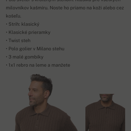
milovníkov kašmíru. Noste ho priamo na koži alebo cez
košeľu.
• Strih: klasický
• Klasické prieramky
• Twist steh
• Polo golier v Milano stehu
• 3 malé gombíky
• 1x1 rebro na leme a manžete