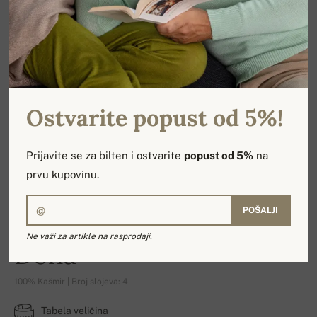
Ostvarite popust od 5%!
Prijavite se za bilten i ostvarite
popust od 5%
na
prvu kupovinu.
POŠALJI
Ne važi za artikle na rasprodaji.
Doha
100% Kašmir | Broj slojeva: 4
Tabela veličina