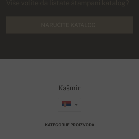
Više volite da listate štampani katalog?
NARUČITE KATALOG
Kašmir
KATEGORIJE PROIZVODA