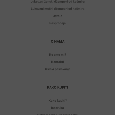
Luksuzni ženski džemperi od kašmira
Luksuzni muški džemperi od kašmira
Ostalo
Rasprodaja
O NAMA
Ko smo mi?
Kontakti
Uslovi poslovanja
KAKO KUPITI
Kako kupiti?
Isporuka
Reklamacije i vraćanje robe