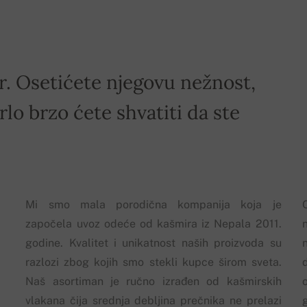
ir. Osetićete njegovu nežnost,
rlo brzo ćete shvatiti da ste
Mi smo mala porodična kompanija koja je
započela uvoz odeće od kašmira iz Nepala 2011.
godine. Kvalitet i unikatnost naših proizvoda su
razlozi zbog kojih smo stekli kupce širom sveta.
Naš asortiman je ručno izrađen od kašmirskih
vlakana čija srednja debljina prečnika ne prelazi