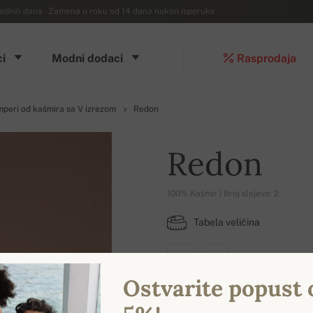
dnih dana - Zamena u roku od 14 dana nakon isporuke
i
Modni dodaci
Rasprodaja
peri od kašmira sa V izrezom
Redon
Redon
100% Kašmir | Broj slojeva: 2
Tabela veličina
M
XL
Ostvarite popust 
DOSTUPNE BOJE