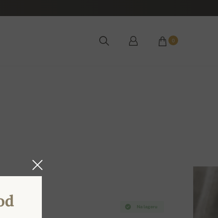
0
od
Na lageru