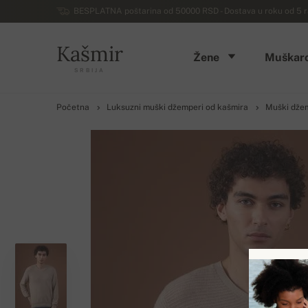
BESPLATNA poštarina od 50000 RSD - Dostava u roku od 5 ra
Kašmir
Žene
Muškarc
SRBIJA
Početna
Luksuzni muški džemperi od kašmira
Muški džem