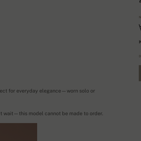
N
K
D
rfect for everyday elegance—worn solo or
n’t wait—this model cannot be made to order.