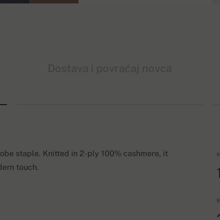
Dostava i povraćaj novca
be staple. Knitted in 2-ply 100% cashmere, it
M
dern touch.
B