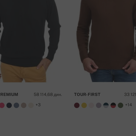
a
PREMIUM
58 114,68 дин.
TOUR-FIRST
33 121
+3
+14
 preko 50 000 RSD !