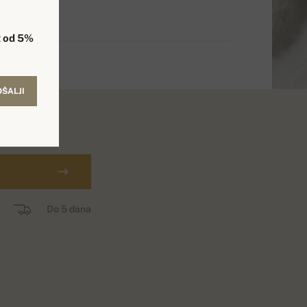
 od 5%
OŠALJI
н.
Do 5 dana