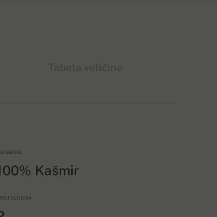
Tabela veličina
ATERIJAL
100% Kašmir
ROJ SLOJEVA
2