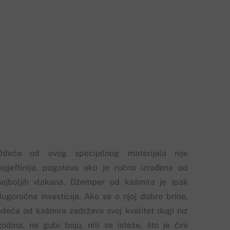
Odeća od ovog specijalnog materijala nije
najjeftinija, pogotovo ako je ručno izrađena od
najboljih vlakana. Džemper od kašmira je ipak
dugoročna investicija. Ako se o njoj dobro brine,
odeća od kašmira zadržava svoj kvalitet dugi niz
godina, ne gubi boju, niti se isteže, što je čini