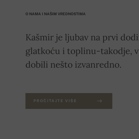
O NAMA I NAŠIM VREDNOSTIMA
Kašmir je ljubav na prvi dod
glatkoću i toplinu-takodje, v
dobili nešto izvanredno.
PROČITAJTE VIŠE