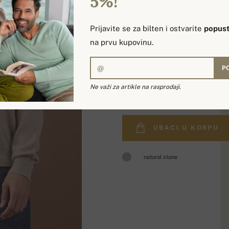
5%!
Prijavite se za bilten i ostvarite
popust
na prvu kupovinu.
P
35 172,12 ди
Ne važi za artikle na rasprodaji.
UBACI U KORPU
natural stone