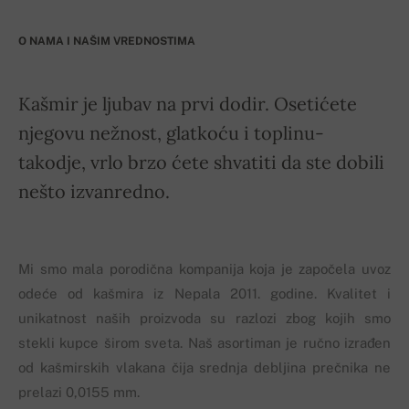
O NAMA I NAŠIM VREDNOSTIMA
Kašmir je ljubav na prvi dodir. Osetićete
njegovu nežnost, glatkoću i toplinu-
takodje, vrlo brzo ćete shvatiti da ste dobili
nešto izvanredno.
Mi smo mala porodična kompanija koja je započela uvoz
odeće od kašmira iz Nepala 2011. godine. Kvalitet i
unikatnost naših proizvoda su razlozi zbog kojih smo
stekli kupce širom sveta. Naš asortiman je ručno izrađen
od kašmirskih vlakana čija srednja debljina prečnika ne
prelazi 0,0155 mm.