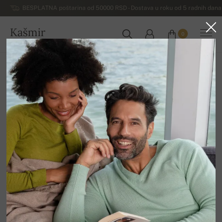
BESPLATNA poštarina od 50000 RSD - Dostava u roku od 5 radnih dana 
Kašmir
0
SRBIJA
Početna
Luksuzni muški džemperi od kašmira
Muški kašmir Duvet
Lilian
100% Kašmir Duvet | Broj slojeva: 2
Tabela veličina
XS
S
M
L
XL
2XL
3XL
DOSTUPNE BOJE
Na lageru