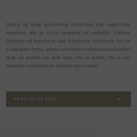
Odeća od ovog specijalnog materijala nije najjeftinija,
pogotovo ako je ručno izrađena od najboljih vlakana.
Džemper od kašmira je ipak dugoročna investicija. Ako se
o njoj dobro brine, odeća od kašmira zadržava svoj kvalitet
dugi niz godina, ne gubi boju, niti se isteže, što je čini
mogućim nasledstvom sledeće generacije.
PROČITAJTE VIŠE