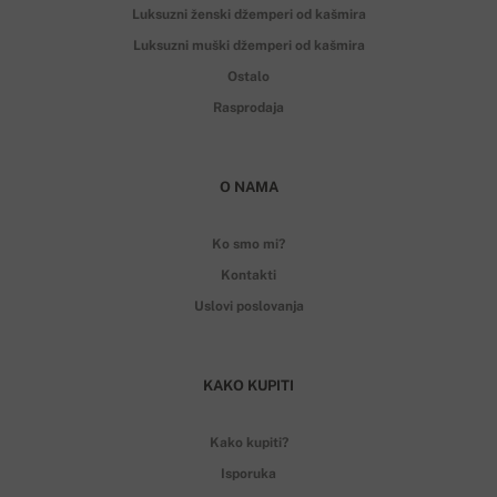
Luksuzni ženski džemperi od kašmira
Luksuzni muški džemperi od kašmira
Ostalo
Rasprodaja
O NAMA
Ko smo mi?
Kontakti
Uslovi poslovanja
KAKO KUPITI
Kako kupiti?
Isporuka