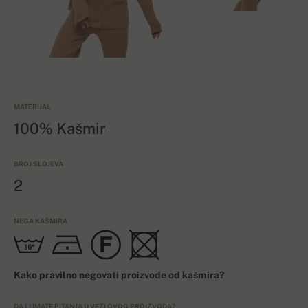
MATERIJAL
100% Kašmir
BROJ SLOJEVA
2
NEGA KAŠMIRA
Kako pravilno negovati proizvode od kašmira?
DA LI IMATE PITANJA U VEZI OVOG PROIZVODA?