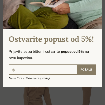
Super meke rebraste pantalone.
U kombinaciji sa VERACRUZ kardiganom za komplet
od 100% kašmira u elegantnom stilu za džogiranje.
Savršeno za unutra i napolju.
Ostvarite popust od 5%!
- 4k2 rebra
- 4 cm pojas sa vezicom
- Ravan kroj
Prijavite se za bilten i ostvarite
popust od 5%
na
- Rafinirana završna obrada
prvu kupovinu.
POŠALJI
Ne važi za artikle na rasprodaji.