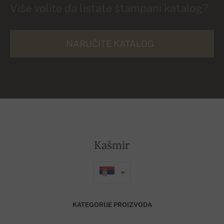
Više volite da listate štampani katalog?
NARUČITE KATALOG
Kašmir
KATEGORIJE PROIZVODA