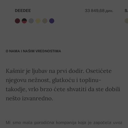
DEEDEE
33 849,68 дин.
S
O NAMA I NAŠIM VREDNOSTIMA
Kašmir je ljubav na prvi dodir. Osetićete
njegovu nežnost, glatkoću i toplinu-
takodje, vrlo brzo ćete shvatiti da ste dobili
nešto izvanredno.
Mi smo mala porodična kompanija koja je započela uvoz