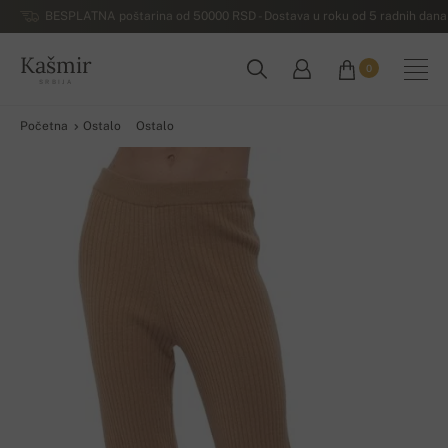
BESPLATNA poštarina od 50000 RSD - Dostava u roku od 5 radnih dana 
Kašmir
0
SRBIJA
Početna
Ostalo
Ostalo