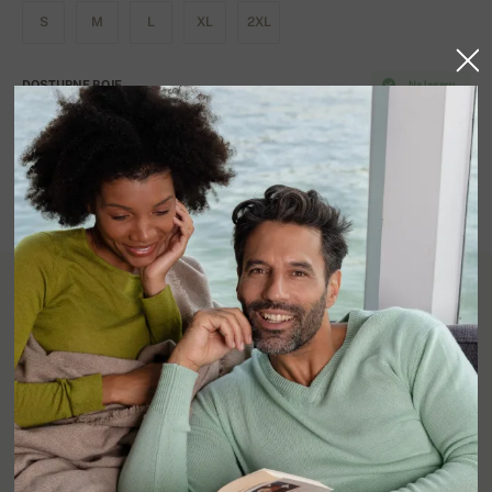
S
M
L
XL
2XL
DOSTUPNE BOJE
Na lageru
Detalji o proizvodu
100% kašmir, 2 sloja.