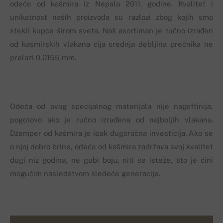
odeće od kašmira iz Nepala 2011. godine. Kvalitet i
unikatnost naših proizvoda su razlozi zbog kojih smo
stekli kupce širom sveta. Naš asortiman je ručno izrađen
od kašmirskih vlakana čija srednja debljina prečnika ne
prelazi 0,0155 mm.
Odeća od ovog specijalnog materijala nije najjeftinija,
pogotovo ako je ručno izrađena od najboljih vlakana.
Džemper od kašmira je ipak dugoročna investicija. Ako se
o njoj dobro brine, odeća od kašmira zadržava svoj kvalitet
dugi niz godina, ne gubi boju, niti se isteže, što je čini
mogućim nasledstvom sledeće generacije.