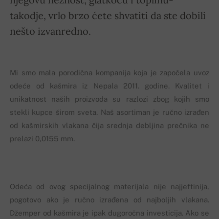
takodje, vrlo brzo ćete shvatiti da ste dobili
nešto izvanredno.
Mi smo mala porodična kompanija koja je započela uvoz
odeće od kašmira iz Nepala 2011. godine. Kvalitet i
unikatnost naših proizvoda su razlozi zbog kojih smo
stekli kupce širom sveta. Naš asortiman je ručno izrađen
od kašmirskih vlakana čija srednja debljina prečnika ne
prelazi 0,0155 mm.
Odeća od ovog specijalnog materijala nije najjeftinija,
pogotovo ako je ručno izrađena od najboljih vlakana.
Džemper od kašmira je ipak dugoročna investicija. Ako se