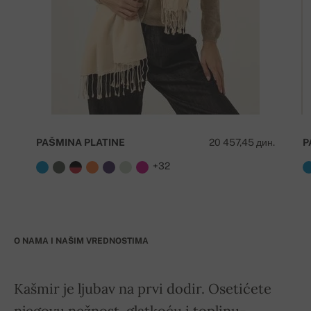
PAŠMINA PLATINE
20 457,45 дин.
P
+32
O NAMA I NAŠIM VREDNOSTIMA
Kašmir je ljubav na prvi dodir. Osetićete
njegovu nežnost, glatkoću i toplinu-