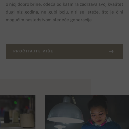
o njoj dobro brine, odeća od kašmira zadržava svoj kvalitet
dugi niz godina, ne gubi boju, niti se isteže, što je čini
mogućim nasledstvom sledeće generacije.
PROČITAJTE VIŠE