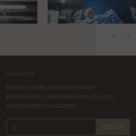
NEWSLETTER
Budite u toku sa našim novim
kolekcijama, rasprodajama i drugim
specijalnim ponudama.
POŠALJI