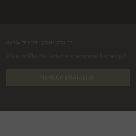
NABAVITE BESPLATAN KATALOG
Više volite da listate štampani katalog?
NARUČITE KATALOG