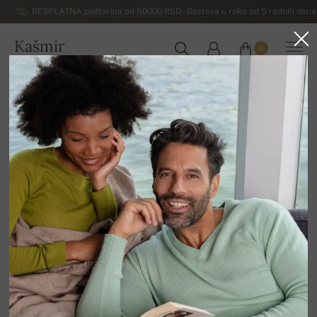
BESPLATNA poštarina od 50000 RSD - Dostava u roku od 5 radnih dana 
Kašmir
0
SRBIJA
Početna
Ostalo