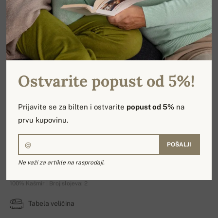
Ostvarite popust od 5%!
Prijavite se za bilten i ostvarite
popust od 5%
na
prvu kupovinu.
POŠALJI
Shirley
Ne važi za artikle na rasprodaji.
100% Kašmir | Broj slojeva: 2
Tabela veličina