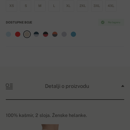
XS
S
M
L
XL
2XL
3XL
4XL
DOSTUPNE BOJE
Na lageru
Detalji o proizvodu
100% kašmir, 2 sloja. Ženske helanke.