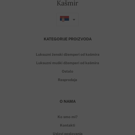
Kašmir
KATEGORIJE PROIZVODA
Luksuzni ženski džemperi od kašmira
Luksuzni muški džemperi od kašmira
Ostalo
Rasprodaja
O NAMA
Ko smo mi?
Kontakti
Uslovi poslovanja