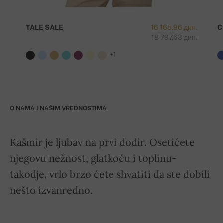
TALE SALE
16 165,96 дин.
C
18 797,63 дин.
+1
O NAMA I NAŠIM VREDNOSTIMA
Kašmir je ljubav na prvi dodir. Osetićete
njegovu nežnost, glatkoću i toplinu-
takodje, vrlo brzo ćete shvatiti da ste dobili
nešto izvanredno.