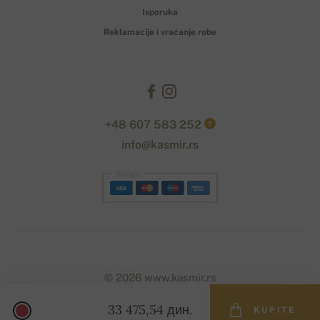
Isporuka
Reklamacije i vraćanje robe
+48 607 583 252
?
info@kasmir.rs
Stripe
© 2026 www.kasmir.rs
33 475,54 дин.
KUPITE
Designed with
by
naum
. | Powered by
Simplia.cz
.