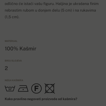
odlično će istaći vašu figuru. Haljina je ukrašena finim
rebrastim rubom u donjem delu (5 cm) i na rukavima
(1,5 cm).
MATERIJAL
100% Kašmir
BROJ SLOJEVA
2
NEGA KAŠMIRA
Kako pravilno negovati proizvode od kašmira?