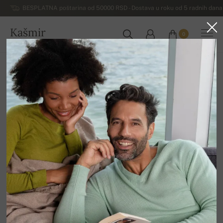
BESPLATNA poštarina od 50000 RSD - Dostava u roku od 5 radnih dana 
Kašmir
0
SRBIJA
Početna
Rasprodaja