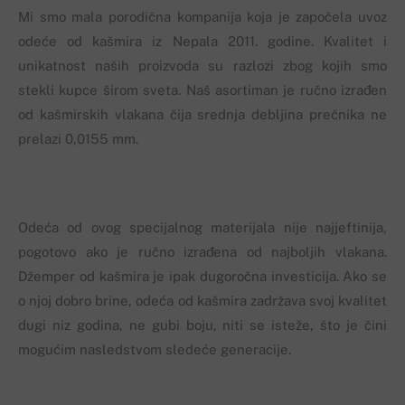
Mi smo mala porodična kompanija koja je započela uvoz
odeće od kašmira iz Nepala 2011. godine. Kvalitet i
unikatnost naših proizvoda su razlozi zbog kojih smo
stekli kupce širom sveta. Naš asortiman je ručno izrađen
od kašmirskih vlakana čija srednja debljina prečnika ne
prelazi 0,0155 mm.
Odeća od ovog specijalnog materijala nije najjeftinija,
pogotovo ako je ručno izrađena od najboljih vlakana.
Džemper od kašmira je ipak dugoročna investicija. Ako se
o njoj dobro brine, odeća od kašmira zadržava svoj kvalitet
dugi niz godina, ne gubi boju, niti se isteže, što je čini
mogućim nasledstvom sledeće generacije.