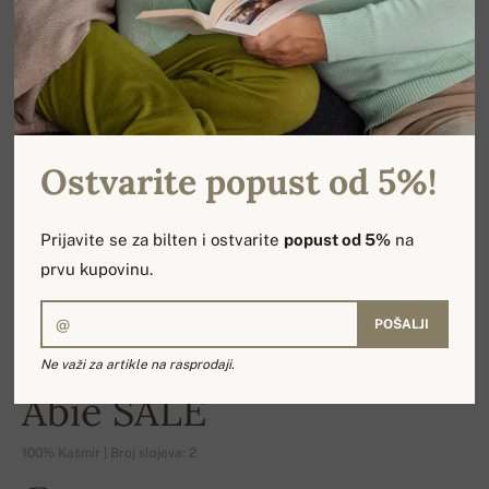
Ostvarite popust od 5%!
Prijavite se za bilten i ostvarite
popust od 5%
na
prvu kupovinu.
POŠALJI
Ne važi za artikle na rasprodaji.
-16%
Abie SALE
100% Kašmir | Broj slojeva: 2