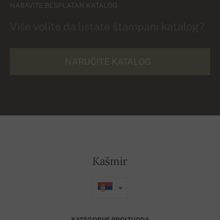
NABAVITE BESPLATAN KATALOG
Više volite da listate štampani katalog?
NARUČITE KATALOG
Kašmir
KATEGORIJE PROIZVODA