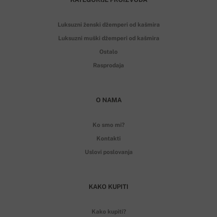
Luksuzni ženski džemperi od kašmira
Luksuzni muški džemperi od kašmira
Ostalo
Rasprodaja
O NAMA
Ko smo mi?
Kontakti
Uslovi poslovanja
KAKO KUPITI
Kako kupiti?