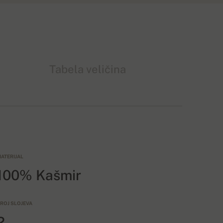
Tabela veličina
ATERIJAL
100% Kašmir
ROJ SLOJEVA
2