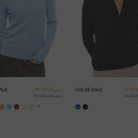
a
ALE
16 172,62 дин.
CHLOÉ SALE
30 963
18 805,38 дин.
36 882
+1
 preko 50 000 RSD !