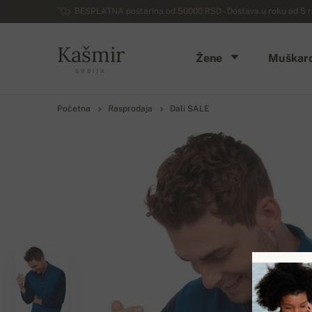
BESPLATNA poštarina od 50000 RSD - Dostava u roku od 5 ra
Kašmir
Žene
Muškarc
SRBIJA
Početna
Rasprodaja
Dali SALE