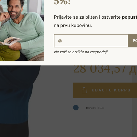
5%!
Prijavite se za bilten i ostvarite
popust
na prvu kupovinu.
P
Ne važi za artikle na rasprodaji.
33 121,73 дин.
28 034,57 д
UBACI U KORPU
canard blue