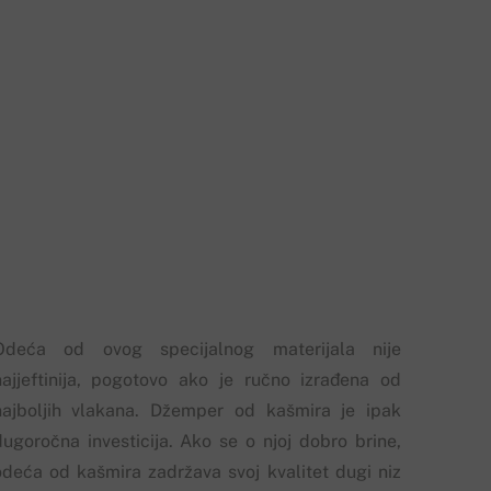
Odeća od ovog specijalnog materijala nije
najjeftinija, pogotovo ako je ručno izrađena od
najboljih vlakana. Džemper od kašmira je ipak
dugoročna investicija. Ako se o njoj dobro brine,
odeća od kašmira zadržava svoj kvalitet dugi niz