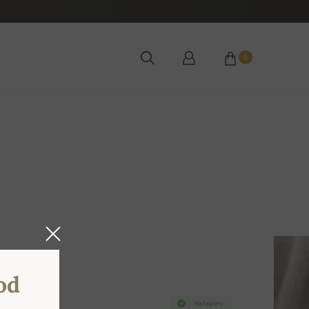
0
od
Na lageru