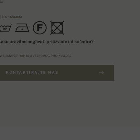
EGA KAŠMIRA
ako pravilno negovati proizvode od kašmira?
A LI IMATE PITANJA U VEZI OVOG PROIZVODA?
KONTAKTIRAJTE NAS
ORUDŽBINE IZNAD 50000 RSD
ABELA VELIČINA