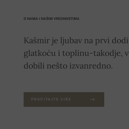
O NAMA I NAŠIM VREDNOSTIMA
Kašmir je ljubav na prvi dod
glatkoću i toplinu-takodje, v
dobili nešto izvanredno.
PROČITAJTE VIŠE