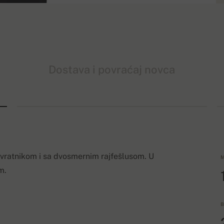
Dostava i povraćaj novca
ovratnikom i sa dvosmernim rajfešlusom. U
M
m.
B