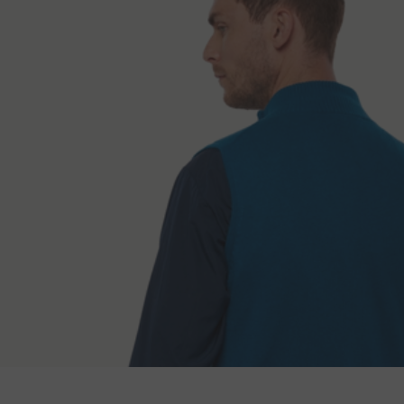
Načini isporuk
Dužina zadnjeg dela
Duž