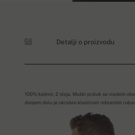
Detalji o proizvodu
100% kašmir, 2 sloja. Muški prsluk sa visokim ok
donjem delu je ukrašen klasičnim rebrastim rubo