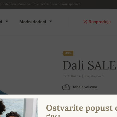
dnih dana - Zamena u roku od 14 dana nakon isporuke
i
Modni dodaci
Rasprodaja
-15%
Dali SALE
100% Kašmir | Broj slojeva: 2
Tabela veličina
M
XL
4XL
Ostvarite popust 
DOSTUPNE BOJE