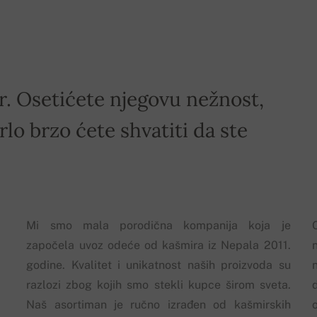
ir. Osetićete njegovu nežnost,
rlo brzo ćete shvatiti da ste
Mi smo mala porodična kompanija koja je
započela uvoz odeće od kašmira iz Nepala 2011.
godine. Kvalitet i unikatnost naših proizvoda su
razlozi zbog kojih smo stekli kupce širom sveta.
Naš asortiman je ručno izrađen od kašmirskih