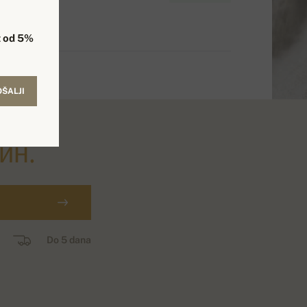
 od 5%
OŠALJI
ин.
Do 5 dana