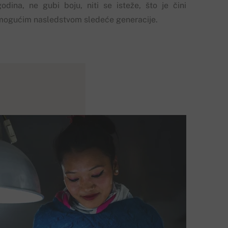
godina, ne gubi boju, niti se isteže, što je čini
mogućim nasledstvom sledeće generacije.