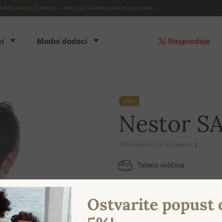
dnih dana - Zamena u roku od 14 dana nakon isporuke
i
Modni dodaci
Rasprodaja
-19%
Nestor S
100% Kašmir | Broj slojeva: 2
Tabela veličina
XS
Ostvarite popust 
DOSTUPNE BOJE