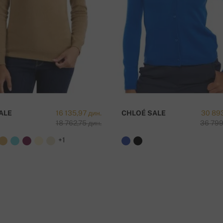
ALE
16 135,97 дин.
CHLOÉ SALE
30 893
18 762,75 дин.
36 799
+1
 preko 50 000 RSD !