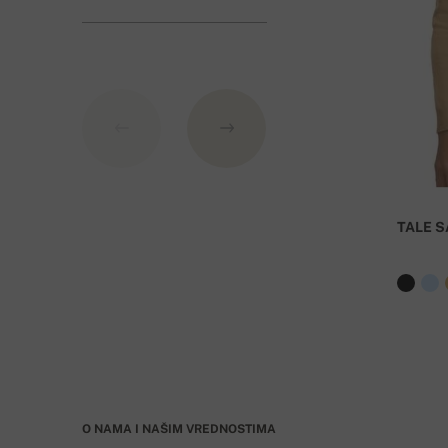
1. Kreditna kartica
2. PayPal
3. Uplata na slovački bankovni račun
Informacije o banci:
IBAN: SK7109000000000233073526
TALE S
BIC: GIBASKBX
Banka: Slovenská sporiteľňa a.s., Nitra
Dostava je besplatna za porudžbine koje iznose
O NAMA I NAŠIM VREDNOSTIMA