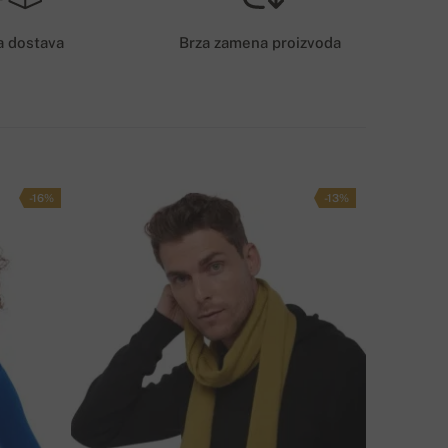
600 RSD
a dostava
Brza zamena proizvoda
ETODE ISPORUKE
-16%
-13%
A LI IMATE PITANJA U VEZI OVOG PROIZVODA?
KONTAKTIRAJTE NAS