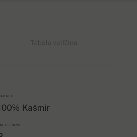
Tabela veličina
ATERIJAL
100% Kašmir
ROJ SLOJEVA
2