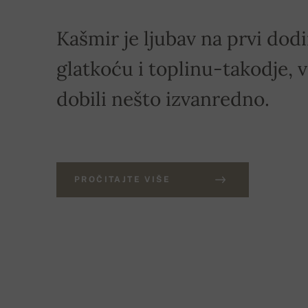
Kašmir je ljubav na prvi dod
glatkoću i toplinu-takodje, v
dobili nešto izvanredno.
PROČITAJTE VIŠE