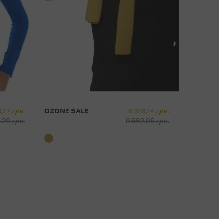
,17 дин.
OZONE SALE
8 316,14 дин.
TAIPEI-
,20 дин.
9 562,95 дин.