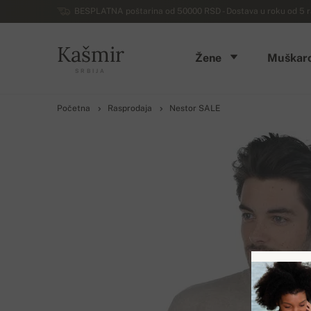
BESPLATNA poštarina od 50000 RSD - Dostava u roku od 5 ra
Kašmir
Žene
Muškarc
SRBIJA
Početna
Rasprodaja
Nestor SALE