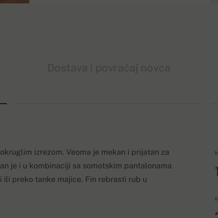
Dostava i povraćaj novca
okruglim izrezom. Veoma je mekan i prijatan za
M
ičan je i u kombinaciji sa somotskim pantalonama
 ili preko tanke majice. Fin rebrasti rub u
B