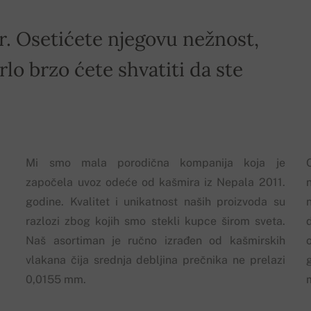
ir. Osetićete njegovu nežnost,
rlo brzo ćete shvatiti da ste
Mi smo mala porodična kompanija koja je
započela uvoz odeće od kašmira iz Nepala 2011.
godine. Kvalitet i unikatnost naših proizvoda su
razlozi zbog kojih smo stekli kupce širom sveta.
Naš asortiman je ručno izrađen od kašmirskih
vlakana čija srednja debljina prečnika ne prelazi
0,0155 mm.