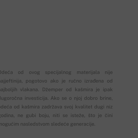
Odeća od ovog specijalnog materijala nije
najjeftinija, pogotovo ako je ručno izrađena od
najboljih vlakana. Džemper od kašmira je ipak
dugoročna investicija. Ako se o njoj dobro brine,
odeća od kašmira zadržava svoj kvalitet dugi niz
godina, ne gubi boju, niti se isteže, što je čini
mogućim nasledstvom sledeće generacije.