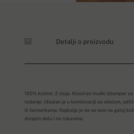
Detalji o proizvodu
100% kašmir, 2 sloja. Klasičan muški džemper sa 
nošenje. Idealan je u kombinaciji sa odelom, odl
ili farmerkama. Najbolje je da se nosi na goloj koži
donjem delu i na rukavima.