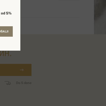
 od 5%
OŠALJI
ин.
Do 5 dana