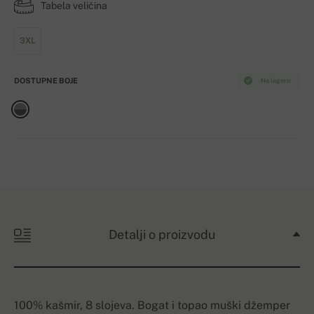
Tabela veličina
3XL
DOSTUPNE BOJE
Na lageru
Detalji o proizvodu
100% kašmir, 8 slojeva. Bogat i topao muški džemper