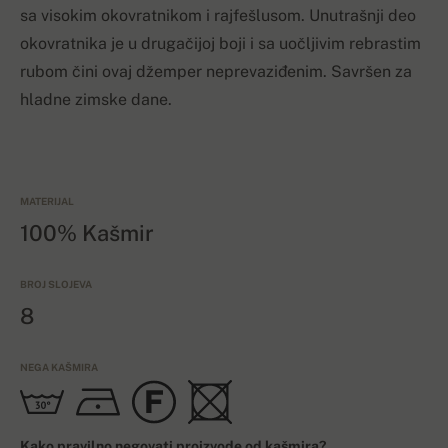
sa visokim okovratnikom i rajfešlusom. Unutrašnji deo
okovratnika je u drugačijoj boji i sa uočljivim rebrastim
rubom čini ovaj džemper neprevaziđenim. Savršen za
hladne zimske dane.
MATERIJAL
100% Kašmir
BROJ SLOJEVA
8
NEGA KAŠMIRA
Kako pravilno negovati proizvode od kašmira?