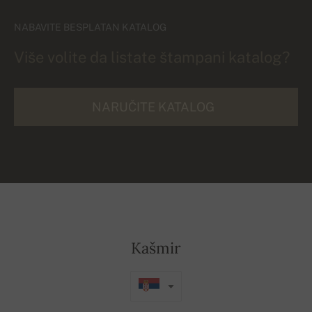
NABAVITE BESPLATAN KATALOG
Više volite da listate štampani katalog?
NARUČITE KATALOG
Kašmir