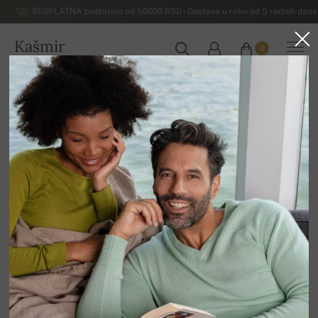
BESPLATNA poštarina od 50000 RSD - Dostava u roku od 5 radnih dana 
Kašmir
0
SRBIJA
Početna
Rasprodaja