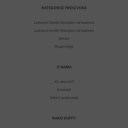
KATEGORIJE PROIZVODA
Luksuzni ženski džemperi od kašmira
Luksuzni muški džemperi od kašmira
Ostalo
Rasprodaja
O NAMA
Ko smo mi?
Kontakti
Uslovi poslovanja
KAKO KUPITI