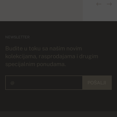
NEWSLETTER
Budite u toku sa našim novim
kolekcijama, rasprodajama i drugim
specijalnim ponudama.
POŠALJI