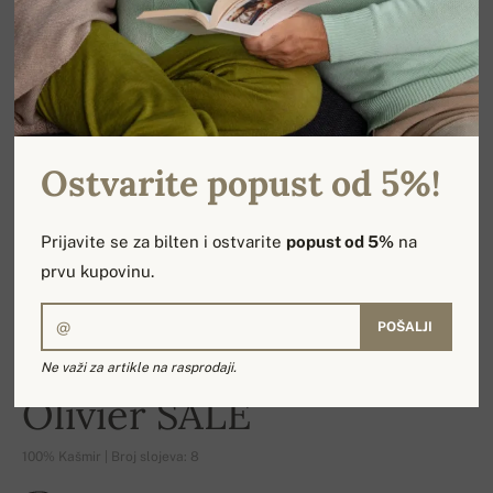
Ostvarite popust od 5%!
Prijavite se za bilten i ostvarite
popust od 5%
na
prvu kupovinu.
POŠALJI
Ne važi za artikle na rasprodaji.
-17%
Olivier SALE
100% Kašmir | Broj slojeva: 8