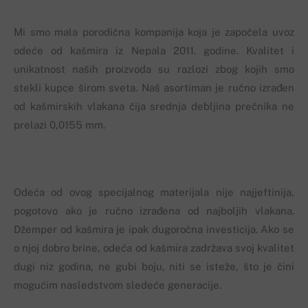
Mi smo mala porodična kompanija koja je započela uvoz
odeće od kašmira iz Nepala 2011. godine. Kvalitet i
unikatnost naših proizvoda su razlozi zbog kojih smo
stekli kupce širom sveta. Naš asortiman je ručno izrađen
od kašmirskih vlakana čija srednja debljina prečnika ne
prelazi 0,0155 mm.
Odeća od ovog specijalnog materijala nije najjeftinija,
pogotovo ako je ručno izrađena od najboljih vlakana.
Džemper od kašmira je ipak dugoročna investicija. Ako se
o njoj dobro brine, odeća od kašmira zadržava svoj kvalitet
dugi niz godina, ne gubi boju, niti se isteže, što je čini
mogućim nasledstvom sledeće generacije.