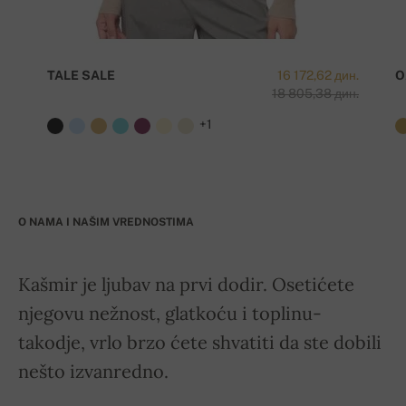
TALE SALE
16 172,62 дин.
O
18 805,38 дин.
+1
O NAMA I NAŠIM VREDNOSTIMA
Kašmir je ljubav na prvi dodir. Osetićete
njegovu nežnost, glatkoću i toplinu-
takodje, vrlo brzo ćete shvatiti da ste dobili
nešto izvanredno.