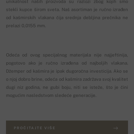
unikatnost naših proizvoda su razlozi zbog kojih smo
stekli kupce širom sveta. Naš asortiman je ručno izrađen
od kašmirskih vlakana čija srednja debljina prečnika ne
prelazi 0,0155 mm.
Odeća od ovog specijalnog materijala nije najjeftinija,
pogotovo ako je ručno izrađena od najboljih vlakana.
Džemper od kašmira je ipak dugoročna investicija. Ako se
o njoj dobro brine, odeća od kašmira zadržava svoj kvalitet
dugi niz godina, ne gubi boju, niti se isteže, što je čini
mogućim nasledstvom sledeće generacije.
PROČITAJTE VIŠE