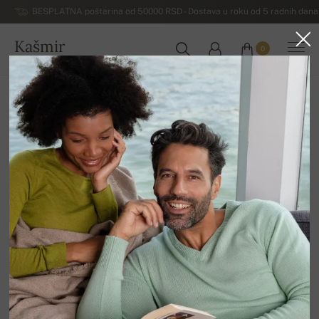
BESPLATNA poštarina od 50000 RSD - Dostava u roku od 5 radnih dana 
Kašmir
0
SRBIJA
Početna
Rasprodaja