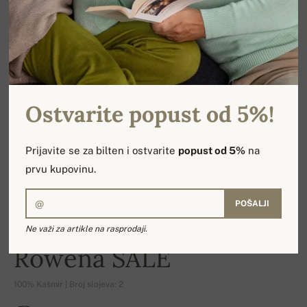
Ostvarite popust od 5%!
Prijavite se za bilten i ostvarite
popust od 5%
na
prvu kupovinu.
POŠALJI
Ne važi za artikle na rasprodaji.
-14%
Rowena SALE
100% Kašmir | Broj slojeva: 2