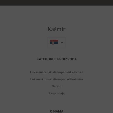
Kašmir
KATEGORIJE PROIZVODA
Luksuzni ženski džemperi od kašmira
Luksuzni muški džemperi od kašmira
Ostalo
Rasprodaja
O NAMA