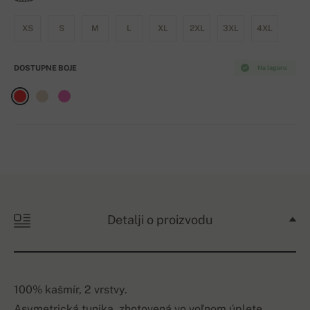
XS
S
M
L
XL
2XL
3XL
4XL
DOSTUPNE BOJE
Na lageru
Detalji o proizvodu
100% kašmír, 2 vrstvy.
Asymetrická tunika, zhotovená vo voľnom úplete.