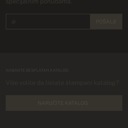
specijalnim ponudama.
POŠALJI
NABAVITE BESPLATAN KATALOG
Više volite da listate štampani katalog?
NARUČITE KATALOG