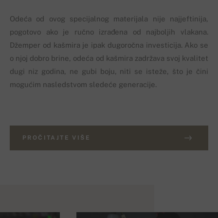
Odeća od ovog specijalnog materijala nije najjeftinija,
pogotovo ako je ručno izrađena od najboljih vlakana.
Džemper od kašmira je ipak dugoročna investicija. Ako se
o njoj dobro brine, odeća od kašmira zadržava svoj kvalitet
dugi niz godina, ne gubi boju, niti se isteže, što je čini
mogućim nasledstvom sledeće generacije.
PROČITAJTE VIŠE