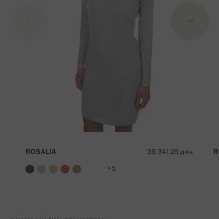
ROSALIA
39 341,25 дин.
R
+5