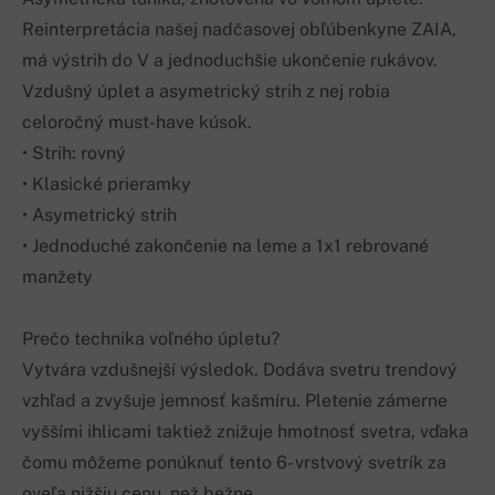
Reinterpretácia našej nadčasovej obľúbenkyne ZAIA,
má výstrih do V a jednoduchšie ukončenie rukávov.
Vzdušný úplet a asymetrický strih z nej robia
celoročný must-have kúsok.
• Strih: rovný
• Klasické prieramky
• Asymetrický strih
• Jednoduché zakončenie na leme a 1x1 rebrované
manžety
Prečo technika voľného úpletu?
Vytvára vzdušnejší výsledok. Dodáva svetru trendový
vzhľad a zvyšuje jemnosť kašmíru. Pletenie zámerne
vyššími ihlicami taktiež znižuje hmotnosť svetra, vďaka
čomu môžeme ponúknuť tento 6- vrstvový svetrík za
oveľa nižšiu cenu, než bežne.