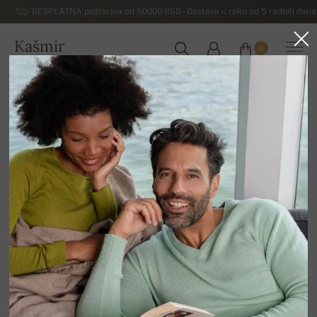
BESPLATNA poštarina od 50000 RSD - Dostava u roku od 5 radnih dana 
Kašmir
0
SRBIJA
Početna
Luksuzni ženski džemperi od kašmira
Ženske haljine i tunike od kašmira