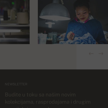
NEWSLETTER
Budite u toku sa našim novim
kolekcijama, rasprodajama i drugim