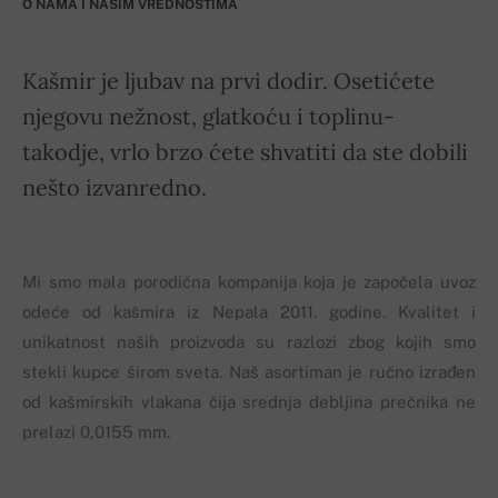
O NAMA I NAŠIM VREDNOSTIMA
Kašmir je ljubav na prvi dodir. Osetićete
njegovu nežnost, glatkoću i toplinu-
takodje, vrlo brzo ćete shvatiti da ste dobili
nešto izvanredno.
Mi smo mala porodična kompanija koja je započela uvoz
odeće od kašmira iz Nepala 2011. godine. Kvalitet i
unikatnost naših proizvoda su razlozi zbog kojih smo
stekli kupce širom sveta. Naš asortiman je ručno izrađen
od kašmirskih vlakana čija srednja debljina prečnika ne
prelazi 0,0155 mm.