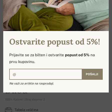
Ostvarite popust od 5%!
Prijavite se za bilten i ostvarite
popust od 5%
na
prvu kupovinu.
POŠALJI
Ne važi za artikle na rasprodaji.
Dilou
100% Kašmir | Broj slojeva: 2
Tabela veličina