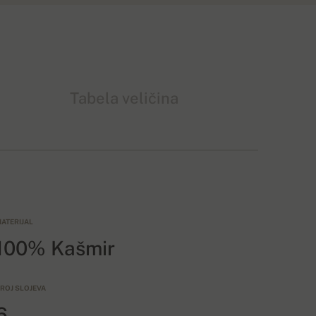
Tabela veličina
ATERIJAL
100% Kašmir
ROJ SLOJEVA
6