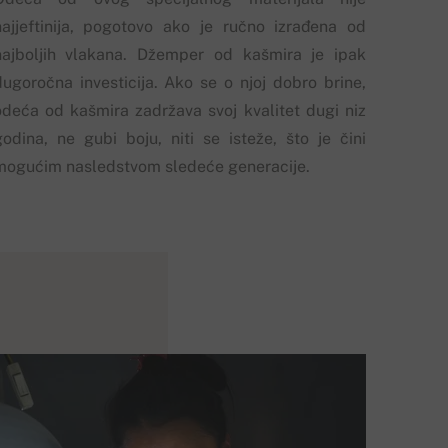
najjeftinija, pogotovo ako je ručno izrađena od
najboljih vlakana. Džemper od kašmira je ipak
dugoročna investicija. Ako se o njoj dobro brine,
odeća od kašmira zadržava svoj kvalitet dugi niz
godina, ne gubi boju, niti se isteže, što je čini
mogućim nasledstvom sledeće generacije.