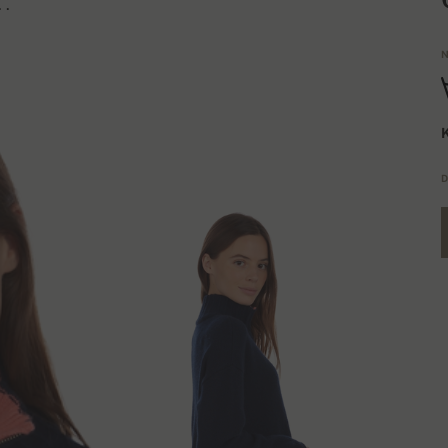
 .
N
K
D