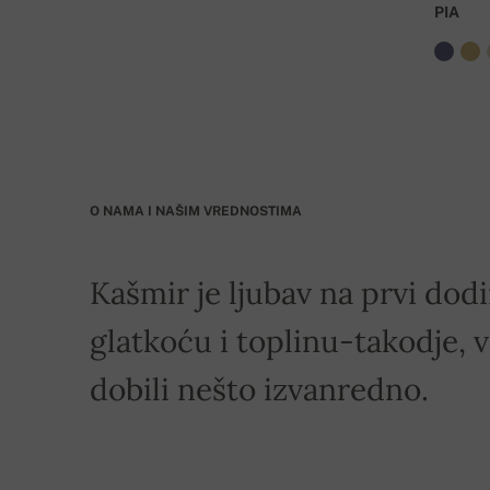
PIA
BIC: GIBASKBX
Banka: Slovenská sporiteľňa a.s., Nitra
Dostava je besplatna za porudžbine koje iznose
O NAMA I NAŠIM VREDNOSTIMA
Kašmir je ljubav na prvi dod
glatkoću i toplinu-takodje, v
dobili nešto izvanredno.