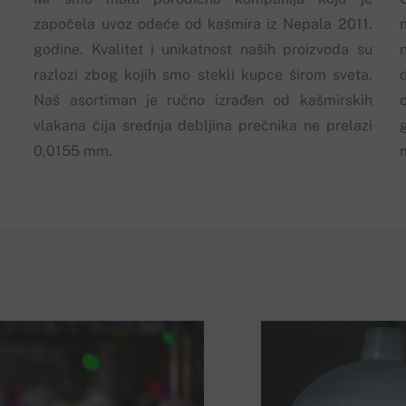
započela uvoz odeće od kašmira iz Nepala 2011.
godine. Kvalitet i unikatnost naših proizvoda su
razlozi zbog kojih smo stekli kupce širom sveta.
Naš asortiman je ručno izrađen od kašmirskih
vlakana čija srednja debljina prečnika ne prelazi
0,0155 mm.