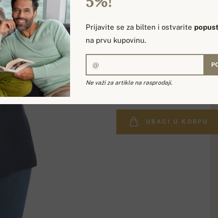
5%!
Prijavite se za bilten i ostvarite
popust
na prvu kupovinu.
P
67 182,75 д
Ne važi za artikle na rasprodaji.
UBACI U KORPU