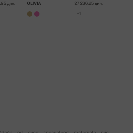
,95 дин.
OLIVIA
27 236,25 дин.
TALE
+1
Odeća od ovog specijalnog materijala nije