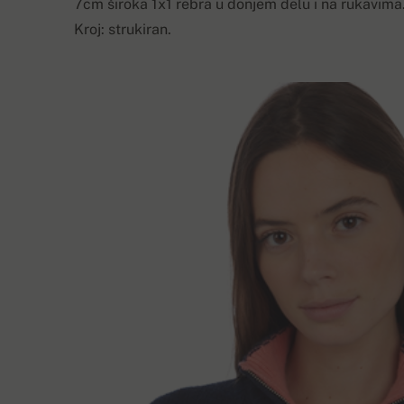
7cm široka 1x1 rebra u donjem delu i na rukavima.
Kroj: strukiran.