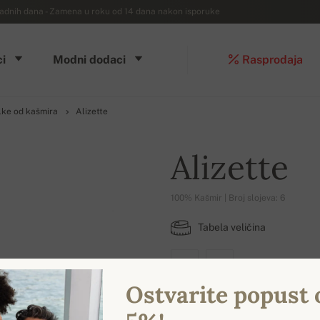
dnih dana - Zamena u roku od 14 dana nakon isporuke
i
Modni dodaci
Rasprodaja
lke od kašmira
Alizette
Alizette
100% Kašmir | Broj slojeva: 6
Tabela veličina
XS
S
Ostvarite popust 
DOSTUPNE BOJE