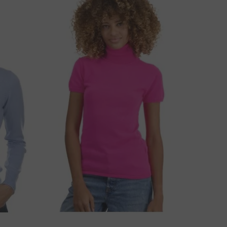
A LI IMATE PITANJA U VEZI OVOG PROIZVODA?
KONTAKTIRAJTE NAS