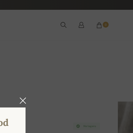
0
od
Na lageru