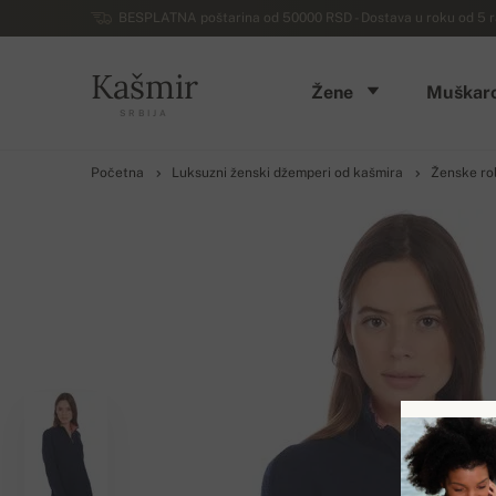
BESPLATNA poštarina od 50000 RSD - Dostava u roku od 5 ra
Kašmir
Žene
Muškarc
SRBIJA
Početna
Luksuzni ženski džemperi od kašmira
Ženske ro