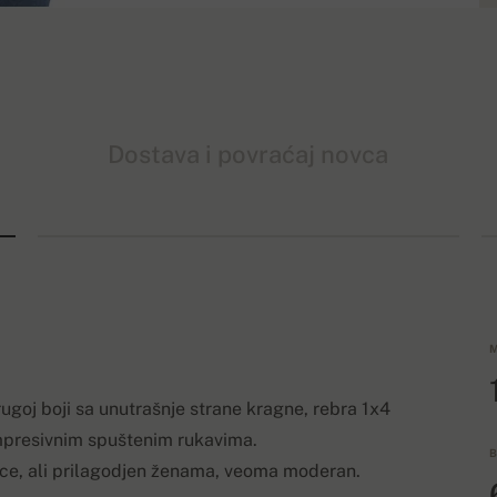
Dostava i povraćaj novca
M
ugoj boji sa unutrašnje strane kragne, rebra 1x4
impresivnim spuštenim rukavima.
B
ce, ali prilagodjen ženama, veoma moderan.