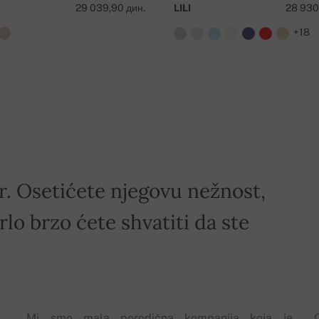
29 039,90 дин.
LILI
28 930
+18
 preko 50 000 RSD !
ir. Osetićete njegovu nežnost,
rlo brzo ćete shvatiti da ste
Mi smo mala porodična kompanija koja je