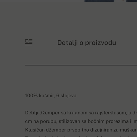
Detalji o proizvodu
100% kašmir, 6 slojeva.
Deblji džemper sa kragnom sa rajsferšlusom, u dr
cm na porubu, stilizovan sa bočnim prorezima i 
Klasičan džemper prvobitno dizajniran za muškar