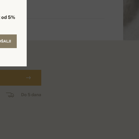
 od 5%
OŠALJI
ин.
Do 5 dana