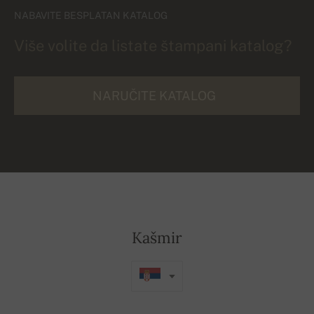
NABAVITE BESPLATAN KATALOG
Više volite da listate štampani katalog?
NARUČITE KATALOG
Kašmir