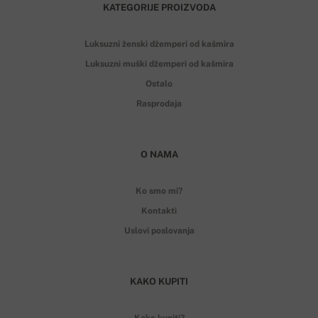
KATEGORIJE PROIZVODA
Luksuzni ženski džemperi od kašmira
Luksuzni muški džemperi od kašmira
Ostalo
Rasprodaja
O NAMA
Ko smo mi?
Kontakti
Uslovi poslovanja
KAKO KUPITI
Kako kupiti?