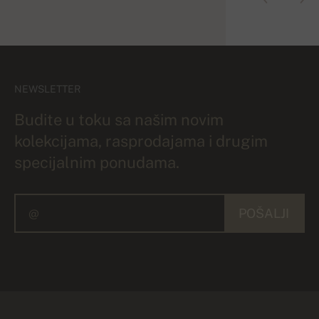
NEWSLETTER
Budite u toku sa našim novim
kolekcijama, rasprodajama i drugim
specijalnim ponudama.
POŠALJI