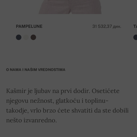
PAMPELUNE
31 532,37 дин.
T
O NAMA I NAŠIM VREDNOSTIMA
Kašmir je ljubav na prvi dodir. Osetićete
njegovu nežnost, glatkoću i toplinu-
takodje, vrlo brzo ćete shvatiti da ste dobili
nešto izvanredno.