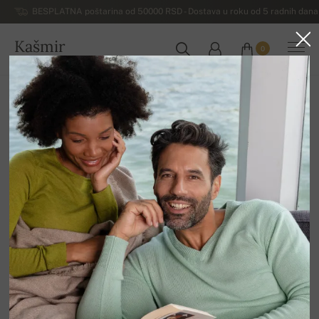
BESPLATNA poštarina od 50000 RSD - Dostava u roku od 5 radnih dana 
Kašmir
0
SRBIJA
Početna
Luksuzni ženski džemperi od kašmira
Ženski džemperi od alpake