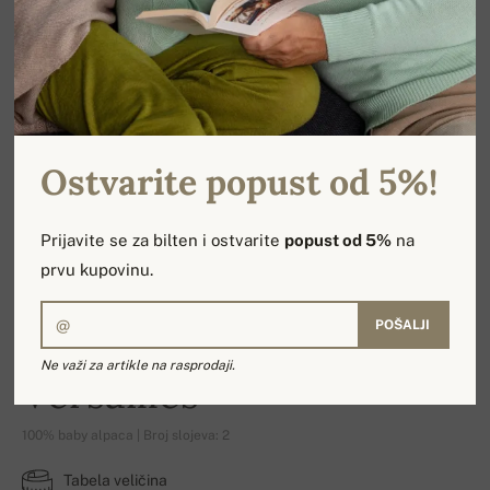
Ostvarite popust od 5%!
Prijavite se za bilten i ostvarite
popust od 5%
na
prvu kupovinu.
POŠALJI
Ne važi za artikle na rasprodaji.
Versailles
100% baby alpaca | Broj slojeva: 2
Tabela veličina