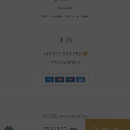
Isporuka
Reklamacije i vraćanje robe
+48 607 583 252
?
info@kasmir.rs
Stripe
© 2026 www.kasmir.rs
25 963,55 дин.
KUPITE
Designed with
by
naum
. | Powered by
Simplia.cz
.