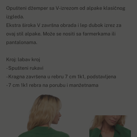
Opušteni džemper sa V-izrezom od alpake klasičnog
izgleda.
Ekstra široka V završna obrada i lep dubok izrez za
ovaj stil alpake. Može se nositi sa farmerkama ili
pantalonama.
Kroj: labav kroj
- Spušteni rukavi
- Kragna završena u rebru 7 cm 1k1, podstavljena
- 7 cm 1k1 rebra na porubu i manžetnama