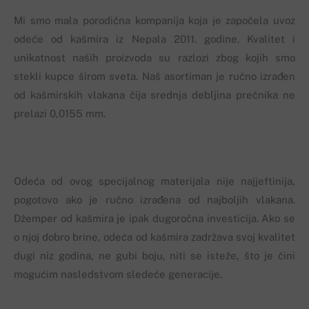
Mi smo mala porodična kompanija koja je započela uvoz
odeće od kašmira iz Nepala 2011. godine. Kvalitet i
unikatnost naših proizvoda su razlozi zbog kojih smo
stekli kupce širom sveta. Naš asortiman je ručno izrađen
od kašmirskih vlakana čija srednja debljina prečnika ne
prelazi 0,0155 mm.
Odeća od ovog specijalnog materijala nije najjeftinija,
pogotovo ako je ručno izrađena od najboljih vlakana.
Džemper od kašmira je ipak dugoročna investicija. Ako se
o njoj dobro brine, odeća od kašmira zadržava svoj kvalitet
dugi niz godina, ne gubi boju, niti se isteže, što je čini
mogućim nasledstvom sledeće generacije.