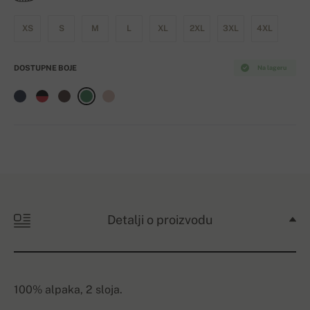
XS
S
M
L
XL
2XL
3XL
4XL
DOSTUPNE BOJE
Na lageru
Detalji o proizvodu
100% alpaka, 2 sloja.