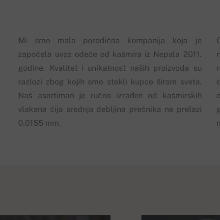
Mi smo mala porodična kompanija koja je
započela uvoz odeće od kašmira iz Nepala 2011.
godine. Kvalitet i unikatnost naših proizvoda su
razlozi zbog kojih smo stekli kupce širom sveta.
Naš asortiman je ručno izrađen od kašmirskih
vlakana čija srednja debljina prečnika ne prelazi
0,0155 mm.