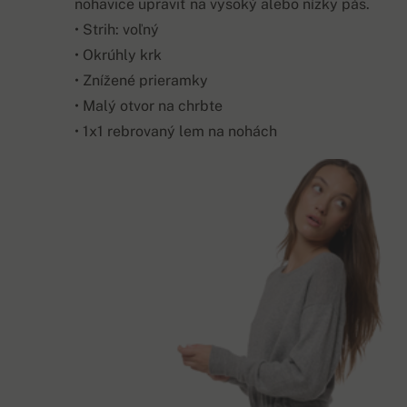
nohavice upraviť na vysoký alebo nízky pás.
• Strih: voľný
• Okrúhly krk
• Znížené prieramky
• Malý otvor na chrbte
• 1x1 rebrovaný lem na nohách