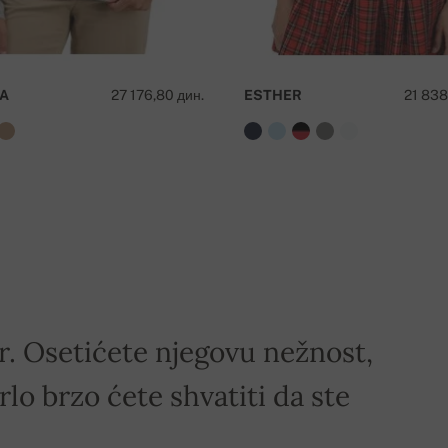
A
27 176,80 дин.
ESTHER
21 838
 preko 50 000 RSD !
ir. Osetićete njegovu nežnost,
rlo brzo ćete shvatiti da ste