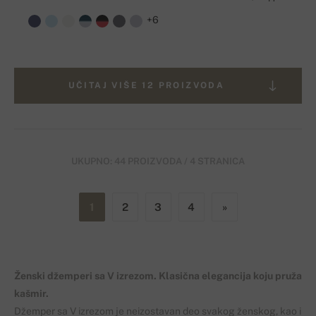
+6
UČITAJ VIŠE 12 PROIZVODA
UKUPNO: 44 PROIZVODA / 4 STRANICA
1
2
3
4
»
Ženski džemperi sa V izrezom. Klasična elegancija koju pruža
kašmir.
Džemper sa V izrezom je neizostavan deo svakog ženskog, kao i