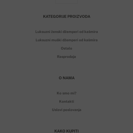
KATEGORIJE PROIZVODA
Luksuzni ženski džemperi od kašmira
Luksuzni muški džemperi od kašmira
Ostalo
Rasprodaja
O NAMA
Ko smo mi?
Kontakti
Uslovi poslovanja
KAKO KUPITI