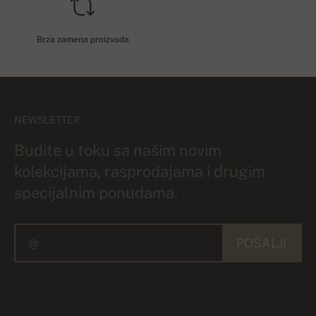
Brza zamena proizvoda
NEWSLETTER
Budite u toku sa našim novim
kolekcijama, rasprodajama i drugim
specijalnim ponudama.
POŠALJI