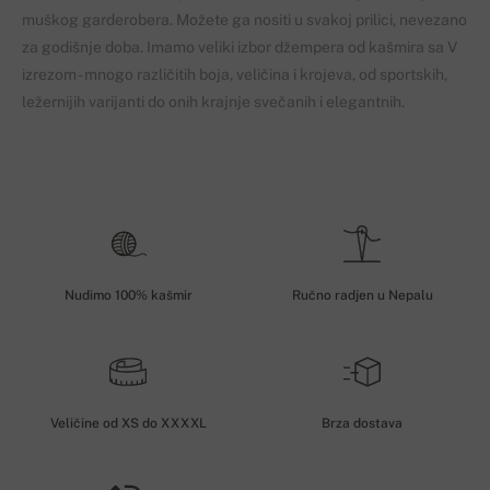
muškog garderobera. Možete ga nositi u svakoj prilici, nevezano
za godišnje doba. Imamo veliki izbor džempera od kašmira sa V
izrezom - mnogo različitih boja, veličina i krojeva, od sportskih,
ležernijih varijanti do onih krajnje svečanih i elegantnih.
Nudimo 100% kašmir
Ručno radjen u Nepalu
Veličine od XS do XXXXL
Brza dostava