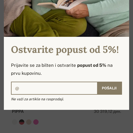
Ostvarite popust od 5%!
Prijavite se za bilten i ostvarite
popust od 5%
na
prvu kupovinu.
POŠALJI
Ne važi za artikle na rasprodaji.
PIPPA
30 319,12 дин.