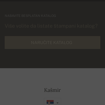
NABAVITE BESPLATAN KATALOG
Više volite da listate štampani katalog?
NARUČITE KATALOG
Kašmir