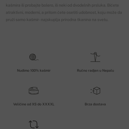
kašmira ili probajte bolero, ili neki od dvodelnih prsluka. Bićete
atraktivni, moderni, a pritom ćete osetiti udobnost, koju može da
pruži samo kašmir - najskuplja prirodna tkanina na svetu.
Nudimo 100% kašmir
Ručno radjen u Nepalu
Veličine od XS do XXXXL
Brza dostava