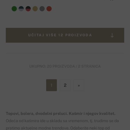
UČITAJ VIŠE 12 PROIZVODA
UKUPNO: 20 PROIZVODA / 2 STRANICA
1
2
»
Topovi, bolera, dvodelni prsluci. Kašmir i njegov kvalitet.
Odeća od kašmira ide u skladu sa vremenom, tj. trudimo se da
pratimo aktuelne modne trendove. Odaberite neki top od