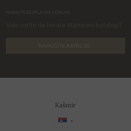
NABAVITE BESPLATAN KATALOG
Više volite da listate štampani katalog?
NARUČITE KATALOG
Kašmir