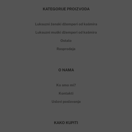
KATEGORIJE PROIZVODA
Luksuzni ženski džemperi od kašmira
Luksuzni muški džemperi od kašmira
Ostalo
Rasprodaja
O NAMA
Ko smo mi?
Kontakti
Uslovi poslovanja
KAKO KUPITI