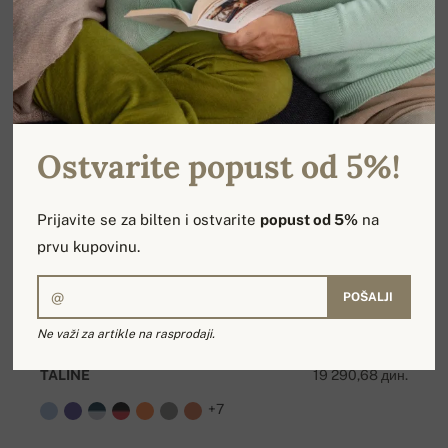
Ostvarite popust od 5%!
Prijavite se za bilten i ostvarite
popust od 5%
na
prvu kupovinu.
POŠALJI
Ne važi za artikle na rasprodaji.
TALINE
19 290,68 дин.
+7