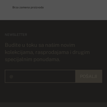
Brza zamena proizvoda
NEWSLETTER
Budite u toku sa našim novim
kolekcijama, rasprodajama i drugim
specijalnim ponudama.
POŠALJI