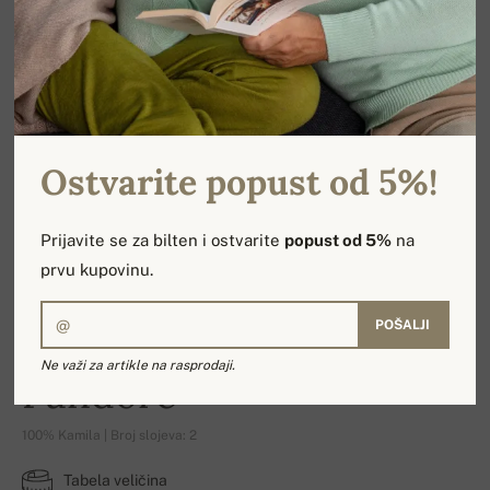
Ostvarite popust od 5%!
Prijavite se za bilten i ostvarite
popust od 5%
na
prvu kupovinu.
POŠALJI
Ne važi za artikle na rasprodaji.
Pandore
100% Kamila | Broj slojeva: 2
Tabela veličina