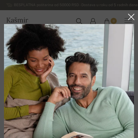
BESPLATNA poštarina od 50000 RSD - Dostava u roku od 5 radnih dana 
Kašmir
0
SRBIJA
Početna
Luksuzni ženski džemperi od kašmira
Ženski kardigani od kašmira