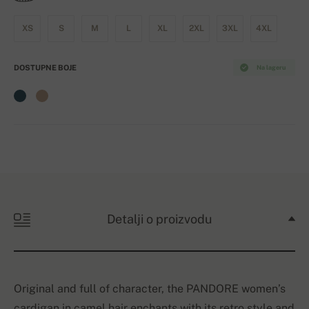
XS
S
M
L
XL
2XL
3XL
4XL
DOSTUPNE BOJE
Na lageru
Detalji o proizvodu
Original and full of character, the PANDORE women’s
cardigan in camel hair enchants with its retro style and