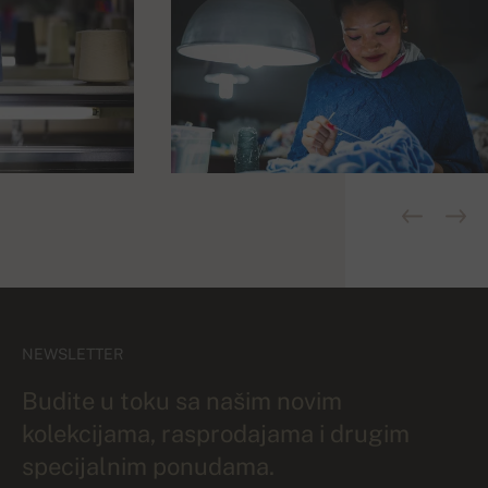
NEWSLETTER
Budite u toku sa našim novim
kolekcijama, rasprodajama i drugim
specijalnim ponudama.