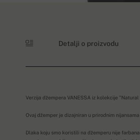
Detalji o proizvodu
Verzija džempera VANESSA iz kolekcije "Natural
Ovaj džemper je dizajniran u prirodnim nijansama
Dlaka koju smo koristili na džemperu nije farbana