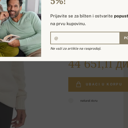
5%!
Prijavite se za bilten i ostvarite
popust
na prvu kupovinu.
P
Ne važi za artikle na rasprodaji.
53 822,75 дин.
44 651,11 ди
UBACI U KORPU
natural écru