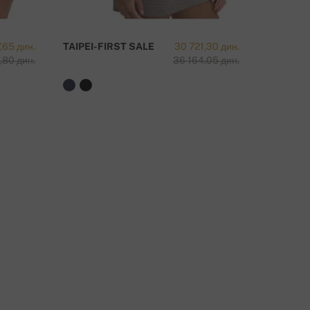
,65 дин.
TAIPEI-FIRST SALE
30 721,30 дин.
RAISON 
,80 дин.
36 164,05 дин.