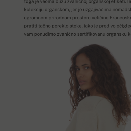
toga je veoma blizu zvaničnoj organskoj etiketi. I
kolekciju organskom, jer je uzgajivačima nomadski
ogromnom prirodnom prostoru veličine Francuske,
pratiti tačno poreklo stoke, iako je predivo očig
vam ponudimo zvanično sertifikovanu organsku ko