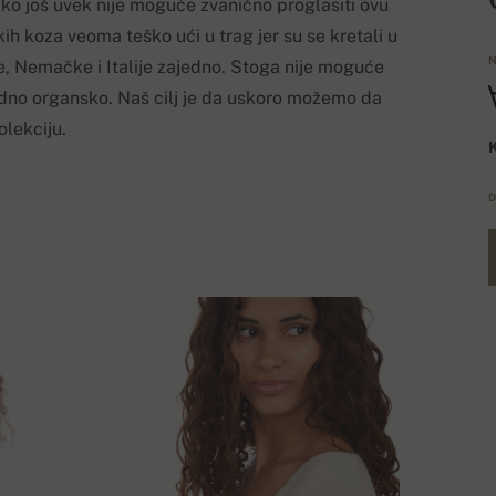
ako još uvek nije moguće zvanično proglasiti ovu
h koza veoma teško ući u trag jer su se kretali u
N
 Nemačke i Italije zajedno. Stoga nije moguće
ledno organsko. Naš cilj je da uskoro možemo da
lekciju.
K
D