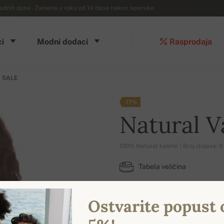
dnih dana - Zamena u roku od 14 dana nakon isporuke
i
Modni dodaci
Rasprodaja
a SALE
-17%
Natural 
100% Natural kašmir | Broj slojeva: 6
Tabela veličina
M
XL
Ostvarite popust 
DOSTUPNE BOJE