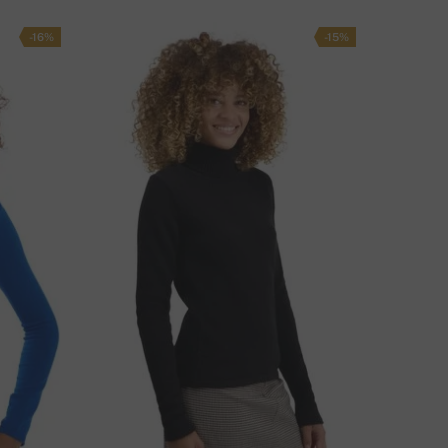
-16%
-15%
A LI IMATE PITANJA U VEZI OVOG PROIZVODA?
KONTAKTIRAJTE NAS