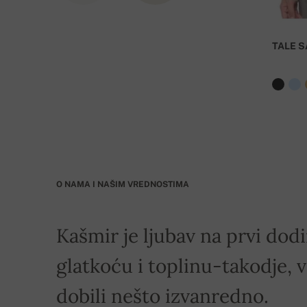
IBAN: SK7109000000000233073526
TALE S
BIC: GIBASKBX
Banka: Slovenská sporiteľňa a.s., Nitra
Dostava je besplatna za porudžbine koje iznose
O NAMA I NAŠIM VREDNOSTIMA
Kašmir je ljubav na prvi dod
glatkoću i toplinu-takodje, v
dobili nešto izvanredno.