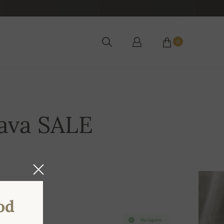
0
Vava SALE
od
Na lageru