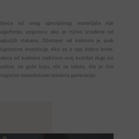
Odeća od ovog specijalnog materijala nije
najjeftinija, pogotovo ako je ručno izrađena od
najboljih vlakana. Džemper od kašmira je ipak
dugoročna investicija. Ako se o njoj dobro brine,
odeća od kašmira zadržava svoj kvalitet dugi niz
godina, ne gubi boju, niti se isteže, što je čini
mogućim nasledstvom sledeće generacije.