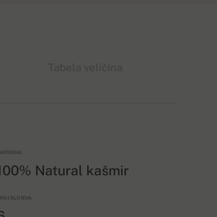
Tabela veličina
ATERIJAL
100% Natural kašmir
ROJ SLOJEVA
6