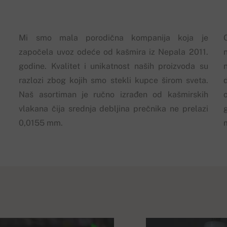
Mi smo mala porodična kompanija koja je
započela uvoz odeće od kašmira iz Nepala 2011.
godine. Kvalitet i unikatnost naših proizvoda su
razlozi zbog kojih smo stekli kupce širom sveta.
Naš asortiman je ručno izrađen od kašmirskih
vlakana čija srednja debljina prečnika ne prelazi
0,0155 mm.