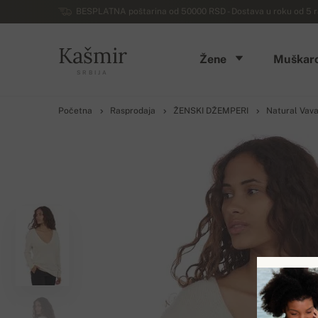
BESPLATNA poštarina od 50000 RSD - Dostava u roku od 5 ra
Kašmir
Žene
Muškarc
SRBIJA
Početna
Rasprodaja
ŽENSKI DŽEMPERI
Natural Vav