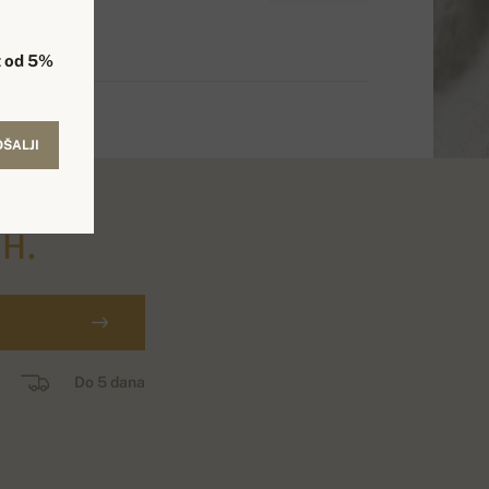
 od 5%
OŠALJI
н.
Do 5 dana