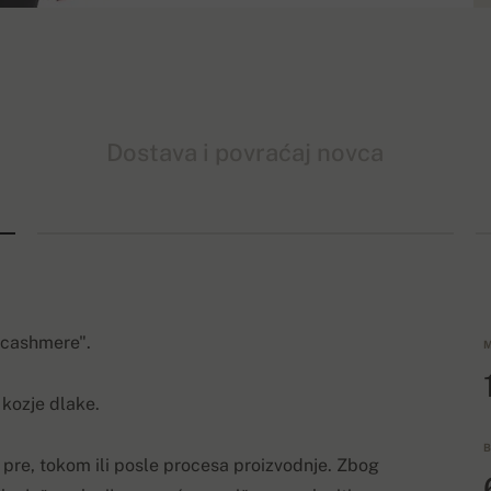
Dostava i povraćaj novca
 cashmere".
M
 kozje dlake.
B
 pre, tokom ili posle procesa proizvodnje. Zbog