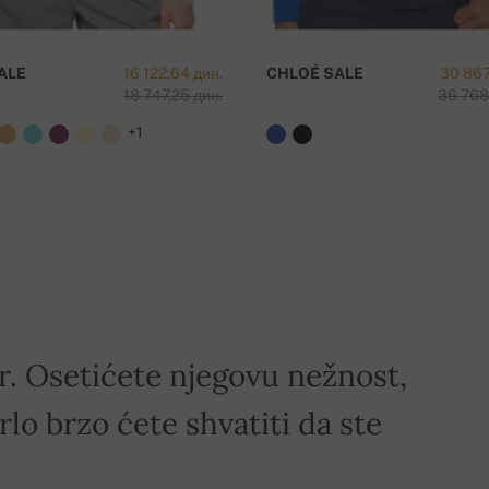
ALE
16 122,64 дин.
CHLOÉ SALE
30 867
18 747,25 дин.
36 768
+1
 preko 50 000 RSD !
ir. Osetićete njegovu nežnost,
rlo brzo ćete shvatiti da ste