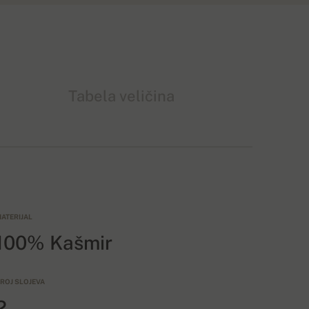
Tabela veličina
ATERIJAL
100% Kašmir
ROJ SLOJEVA
2