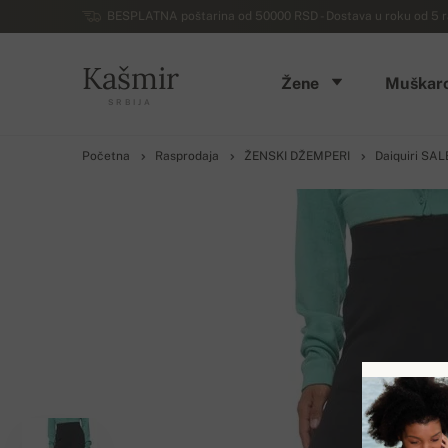
BESPLATNA poštarina od 50000 RSD - Dostava u roku od 5 ra
Kašmir
Žene
Muškarc
SRBIJA
Početna
Rasprodaja
ŽENSKI DŽEMPERI
Daiquiri SAL