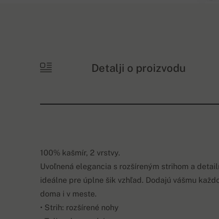
Detalji o proizvodu
100% kašmír, 2 vrstvy.
Uvoľnená elegancia s rozšíreným strihom a detai
ideálne pre úplne šik vzhľad. Dodajú vášmu každ
doma i v meste.
• Strih: rozšírené nohy