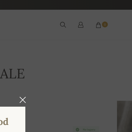
0
SALE
od
Na lageru