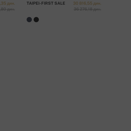
,35 дин.
TAIPEI-FIRST SALE
30 816,55 дин.
PERLA S
,80 дин.
36 276,18 дин.