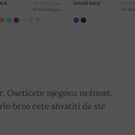
ALE
16 172,62 дин.
CHLOÉ SALE
30 963
18 805,38 дин.
36 882
+1
 preko 50 000 RSD !
ir. Osetićete njegovu nežnost,
rlo brzo ćete shvatiti da ste