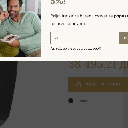
5%!
Prijavite se za bilten i ostvarite
popust
na prvu kupovinu.
P
Ne važi za artikle na rasprodaji.
45 860,85 дин.
38 495,21 д
UBACI U KORPU
black