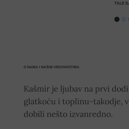
TALE S
BIC: GIBASKBX
Banka: Slovenská sporiteľňa a.s., Nitra
Dostava je besplatna za porudžbine koje iznose
O NAMA I NAŠIM VREDNOSTIMA
Kašmir je ljubav na prvi dod
glatkoću i toplinu-takodje, v
dobili nešto izvanredno.