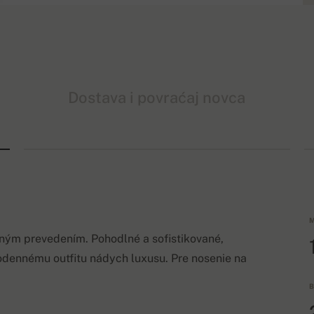
Dostava i povraćaj novca
M
lným prevedením. Pohodlné a sofistikované,
odennému outfitu nádych luxusu. Pre nosenie na
B