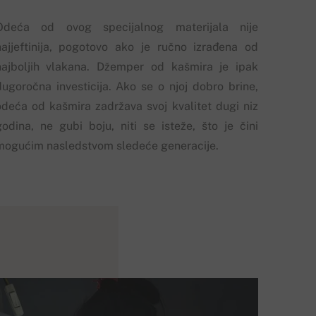
Odeća od ovog specijalnog materijala nije
najjeftinija, pogotovo ako je ručno izrađena od
najboljih vlakana. Džemper od kašmira je ipak
dugoročna investicija. Ako se o njoj dobro brine,
odeća od kašmira zadržava svoj kvalitet dugi niz
godina, ne gubi boju, niti se isteže, što je čini
mogućim nasledstvom sledeće generacije.