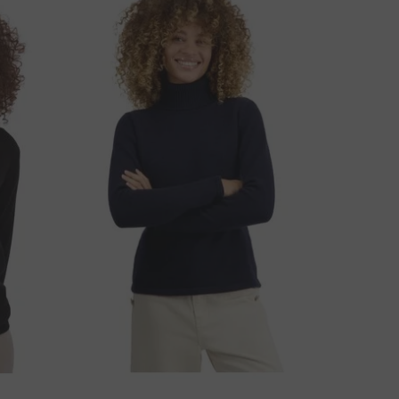
A LI IMATE PITANJA U VEZI OVOG PROIZVODA?
KONTAKTIRAJTE NAS