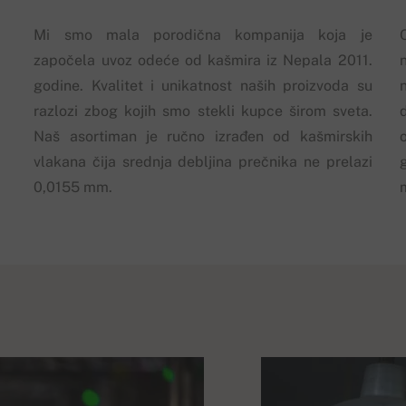
Mi smo mala porodična kompanija koja je
započela uvoz odeće od kašmira iz Nepala 2011.
godine. Kvalitet i unikatnost naših proizvoda su
razlozi zbog kojih smo stekli kupce širom sveta.
Naš asortiman je ručno izrađen od kašmirskih
vlakana čija srednja debljina prečnika ne prelazi
0,0155 mm.