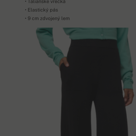
• Talianske vrecká
• Elastický pás
• 9 cm zdvojený lem