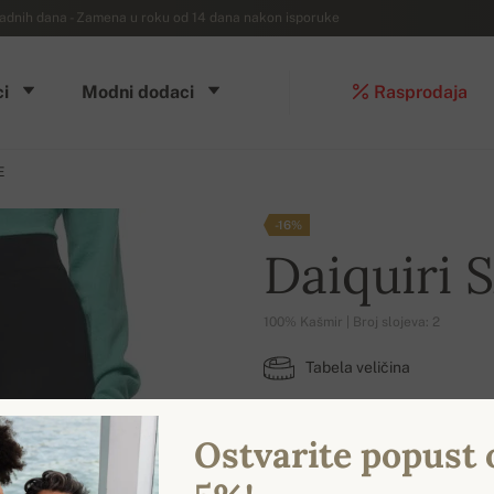
dnih dana - Zamena u roku od 14 dana nakon isporuke
i
Modni dodaci
Rasprodaja
E
-16%
Daiquiri 
100% Kašmir | Broj slojeva: 2
Tabela veličina
XL
Ostvarite popust 
DOSTUPNE BOJE